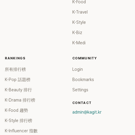
K-Food
K-Travel
K-Style
K-Biz
K-Medi
RANKINGS
COMMUNITY
所有排行榜
Login
K-Pop 話題榜
Bookmarks
K-Beauty 排行
Settings
K-Drama 排行榜
CONTACT
K-Food 趨勢
admin@kagit.kr
K-Style 排行榜
K-Influencer 指數