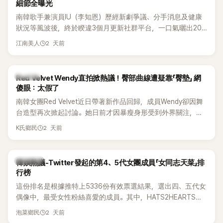
細節全曝光
南韓歌手兼演員IU（李知恩）歷經新劇爭議、分手消息及健康
狀況等風波後，終於睽違3個月更新社群平台，一口氣曬出20
張近況照，讓大批粉絲又驚又喜。其中，一張生日蛋糕照意外
2 天前
江南美人
掀起熱議，不僅送禮人的身分曝光，就連貼文背景音樂也被眼
尖網友發現暗藏玄機，在韓網引發兩波討論。
K-POP
Red Velvet Wendy直拍掀熱議！臀部曲線遭疑靠「臀墊」 網
傻眼：太假了
南韓女團Red Velvet近日帶著新作品回歸，成員Wendy卻因舞
台造型再次掀起討論。她日前才因暴瘦身形受到外界關注，又
被質疑在舞台上使用臀墊，如今最新打歌舞台曝光後，再度因
2 天前
K氏鄉民
身形比例引發熱議。
熱議討論
韓娛熱議-Twitter發起的第4、5代女團成員「女同志天菜」排
行榜
這份排名是根據推特上5336份有效票選結果，選出四、五代女
偶像中，最受女性粉絲喜愛的成員。其中，HATS2HEARTS成
員包攬了前三名，展現了她們在女性社群中的高人氣。
2 天前
泡菜鄉民