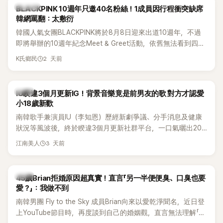
K-POP
BLACKPINK 10週年只邀40名粉絲！1成員因行程衝突缺席
韓網罵翻：太敷衍
韓國人氣女團BLACKPINK將於8月8日迎來出道10週年，不過
即將舉辦的10週年紀念Meet & Greet活動，依舊無法看到四人
合體。根據韓媒《MyDaily》7日報導，當天將由Jisoo（智秀）、
2 天前
K氏鄉民
Rosé與Jennie出席，Lisa則因行程安排確定缺席，再度引發粉
絲熱議。
韓星
IU睽違3個月更新IG！背景音樂竟是前男友的歌 對方才認愛
小18歲新歡
南韓歌手兼演員IU（李知恩）歷經新劇爭議、分手消息及健康
狀況等風波後，終於睽違3個月更新社群平台，一口氣曬出20
張近況照，讓大批粉絲又驚又喜。不過，比起照片本身，更引
3 天前
江南美人
發熱議的是，她竟選用前男友張基河所屬樂團的歌曲作為背景
音樂，意外掀起韓網討論。
韓星
45歲Brian拒婚原因超真實！直言「另一半便便臭、口臭也要
愛？」：我做不到
南韓男團 Fly to the Sky 成員Brian向來以愛乾淨聞名，近日登
上YouTube節目時，再度談到自己的婚姻觀，直言無法理解「連