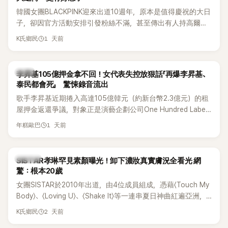
韓國女團BLACKPINK迎來出道10週年，原本是值得慶祝的大日
子，卻因官方活動安排引發粉絲不滿，甚至傳出有人持高爾夫
球桿到YG娛樂大樓鬧事。Jisoo今（8日）也親自發文向BLINK
1 天前
K氏鄉民
道歉，坦言這次紀念日「好像是充滿歉意的一天」。
韓星
李昇基105億押金拿不回！女代表失控放狠話「再爆李昇基、
泰民都會死」 驚悚錄音流出
歌手李昇基近期捲入高達105億韓元（約新台幣2.3億元）的租
屋押金返還爭議，對象正是演藝企劃公司One Hundred Label
代表車佳媛(차가원)。如今事件再掀風波，YouTuber李鎮浩公開
1 天前
年糕歐巴
一段與車佳媛過去的通話錄音，當中出現「李昇基身邊的人會全
部死掉」等激烈言論，引發外界譁然。
K-POP
SISTAR孝琳罕見素顏曝光！卸下濃妝真實膚況全看光 網
驚：根本20歲
女團SISTAR於2010年出道，由4位成員組成，憑藉〈Touch My
Body〉、〈Loving U〉、〈Shake It〉等一連串夏日神曲紅遍亞洲，
獲封「夏日女王」。不過，團體在出道滿7年後宣布解散，成員各
2 天前
K氏鄉民
自投入個人演藝事業。向來以性感火辣形象和強大舞台氣場著