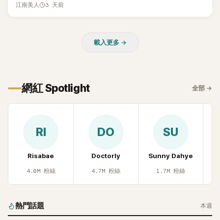
另一半的口臭、便便臭都要愛」這種說法，更大方表明自己是不
3 天前
江南美人
婚主義者，一番超直白發言掀起熱議。
載入更多 →
網紅 Spotlight
全部
→
RI
DO
SU
Risabae
Doctorly
Sunny Dahye
H
4.0M
粉絲
4.7M
粉絲
1.7M
粉絲
熱門話題
本週