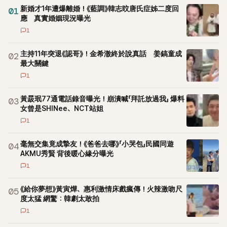
新婚才1年遭爆離婚！《藍調》韓志旼唐氏症姊二度回
01
應 真實婚姻現況曝光
1
主持11年突退《認哥》！金希澈終於說真話 姜鎬童成
02
最大關鍵
1
黃晸珉77通電話錄音曝光！崩潰喊「拜託放過我」 爆料
03
女曾是SHINee、NCT站姐
1
毫無交集竟成摯友！《爸爸去哪》「小哭包」民國同遊
04
AKMU秀賢 背後暖心緣分曝光
1
《給你夢想》黃寅燁、惠利激情床戲瘋傳！火辣激吻尺
05
度太猛 網驚：韓劇太敢拍
1