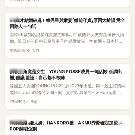
韓星
54歲才結婚破處！韓男星與嫩妻「婚前守貞」原因太離譜 竟全
因路人一句話
南韓55歲知名諧星沈賢燮去年與小11歲圈外女友鄭英琳步入婚
姻，近日在節目中分享與妻子的戀愛故事，笑稱兩人原本想享
受兩人世界，沒想到站在飯店門口時竟被路人認出，還一路替
2 天前
年糕歐巴
他們加油打氣，讓他害羞到最後直接放棄進飯店，意外成了婚
前一直堅守「婚前守貞」的原因之一。
K-POP
情歌主角竟是女生！YOUNG POSSE成員一句話掀「低調出
櫃」熱議 羞認：自己都不敢聽
韓國五人女團YOUNG POSSE於2023年出道，與一般主打清純
或Girl Crush風格的女團不同，她們以濃厚的Hip-Hop元素、自
創Rap及成員親自參與創作為特色，MV也融入美式街頭、塗
2 天前
K氏鄉民
鴉、滑板等文化元素。雖然並非出身四大經紀公司，仍憑藉鮮
明的音樂風格，在海外尤其是歐美市場累積不少人氣，逐漸成
為第五代女團中極具辨識度的新生代代表之一。
熱議討論
韓娛熱議-繼太妍、HANRORO後！AKMU秀賢確定加盟J-
POP翻唱企劃