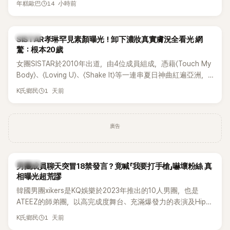
14 小時前
年糕歐巴
一段與車佳媛過去的通話錄音，當中出現「李昇基身邊的人會全
部死掉」等激烈言論，引發外界譁然。
K-POP
SISTAR孝琳罕見素顏曝光！卸下濃妝真實膚況全看光 網
驚：根本20歲
女團SISTAR於2010年出道，由4位成員組成，憑藉〈Touch My
Body〉、〈Loving U〉、〈Shake It〉等一連串夏日神曲紅遍亞洲，
獲封「夏日女王」。不過，團體在出道滿7年後宣布解散，成員各
1 天前
K氏鄉民
自投入個人演藝事業。向來以性感火辣形象和強大舞台氣場著
稱的孝琳，近日在社群分享與「排球女王」金軟景聚餐的日常，
不僅展現兩人多年不變的好交情，她幾乎素顏入鏡的真實模
廣告
樣，也意外掀起網友熱議。
K-POP
男團成員聊天突冒18禁發言？竟喊「我要打手槍」嚇壞粉絲 真
相曝光超荒謬
韓國男團xikers是KQ娛樂於2023年推出的10人男團，也是
ATEEZ的師弟團，以高完成度舞台、充滿爆發力的表演及Hip-
Hop風格聞名，出道後迅速累積大批海內外粉絲，近年也陸續
1 天前
K氏鄉民
登上Lollapalooza等國際大型音樂節，展現新生代男團的舞台