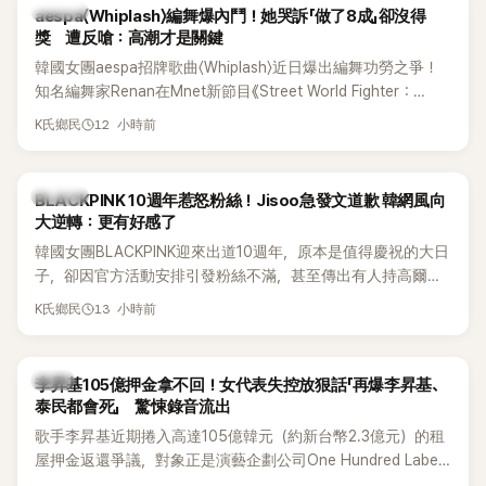
K-POP
aespa〈Whiplash〉編舞爆內鬥！她哭訴「做了8成」卻沒得
獎 遭反嗆：高潮才是關鍵
韓國女團aespa招牌歌曲〈Whiplash〉近日爆出編舞功勞之爭！
知名編舞家Renan在Mnet新節目《Street World Fighter：
Directors' War》預告中，公開談及自己在〈Whiplash〉編舞上的
12 小時前
K氏鄉民
貢獻，直言明明自己完成約8成舞蹈，2025 KOREA Awards「年
度編舞大賞」卻由Lachica拿走，讓她至今仍感到相當不平。
K-POP
BLACKPINK 10週年惹怒粉絲！Jisoo急發文道歉 韓網風向
大逆轉：更有好感了
韓國女團BLACKPINK迎來出道10週年，原本是值得慶祝的大日
子，卻因官方活動安排引發粉絲不滿，甚至傳出有人持高爾夫
球桿到YG娛樂大樓鬧事。Jisoo今（8日）也親自發文向BLINK
13 小時前
K氏鄉民
道歉，坦言這次紀念日「好像是充滿歉意的一天」。
韓星
李昇基105億押金拿不回！女代表失控放狠話「再爆李昇基、
泰民都會死」 驚悚錄音流出
歌手李昇基近期捲入高達105億韓元（約新台幣2.3億元）的租
屋押金返還爭議，對象正是演藝企劃公司One Hundred Label
代表車佳媛(차가원)。如今事件再掀風波，YouTuber李鎮浩公開