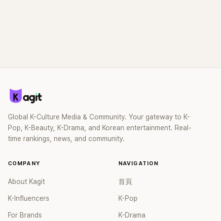
Global K-Culture Media & Community. Your gateway to K-
Pop, K-Beauty, K-Drama, and Korean entertainment. Real-
time rankings, news, and community.
COMPANY
NAVIGATION
About Kagit
首頁
K-Influencers
K-Pop
For Brands
K-Drama