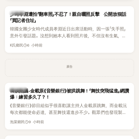
一句「歡迎回來」，更讓他至今印象深刻。
K-POP
少時孝淵遭拍「翻車照」不忍了！親自曬照反擊 公開放狠話
「買記者住址」
韓國女團少女時代成員孝淵近日出席活動時，因一張「失手照」
意外引發話題。沒想到她本人看到照片後，不但沒有生氣，反
而親自把照片放上IG限時動態開玩笑，甚至幽默喊話要「買記者
6 小時前
K氏鄉民
的住址」，讓網友全笑翻。
廣告
熱議討論
韓娛熱議-金載原《音樂銀行》被拱跳舞！「舞技突飛猛進」網讚
爆：練習多久了？！
《音樂銀行》節目組似乎很喜歡讓主持人金載原跳舞，而金載沅
每次都能使命必達，甚至舞技還進步不少。觀眾們也發現製作
單位對此樂此不疲。
9 小時前
泡菜鄉民