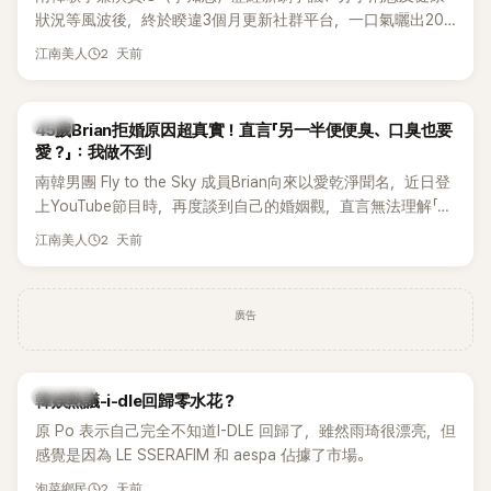
狀況等風波後，終於睽違3個月更新社群平台，一口氣曬出20
張近況照，讓大批粉絲又驚又喜。不過，比起照片本身，更引
2 天前
江南美人
發熱議的是，她竟選用前男友張基河所屬樂團的歌曲作為背景
音樂，意外掀起韓網討論。
韓星
45歲Brian拒婚原因超真實！直言「另一半便便臭、口臭也要
愛？」：我做不到
南韓男團 Fly to the Sky 成員Brian向來以愛乾淨聞名，近日登
上YouTube節目時，再度談到自己的婚姻觀，直言無法理解「連
另一半的口臭、便便臭都要愛」這種說法，更大方表明自己是不
2 天前
江南美人
婚主義者，一番超直白發言掀起熱議。
廣告
熱議討論
韓娛熱議-i-dle回歸零水花？
原 Po 表示自己完全不知道I-DLE 回歸了，雖然雨琦很漂亮，但
感覺是因為 LE SSERAFIM 和 aespa 佔據了市場。
2 天前
泡菜鄉民