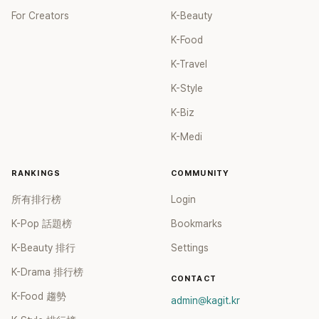
For Creators
K-Beauty
K-Food
K-Travel
K-Style
K-Biz
K-Medi
RANKINGS
COMMUNITY
所有排行榜
Login
K-Pop 話題榜
Bookmarks
K-Beauty 排行
Settings
K-Drama 排行榜
CONTACT
K-Food 趨勢
admin@kagit.kr