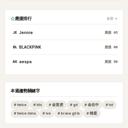
應援排行
全部
→
JE
Jennie
應援
65
BL
BLACKPINK
應援
60
AE
aespa
應援
50
本週趨勢關鍵字
#
twice
#
bts
#
金宣虎
#
gd
#
金在中
#
txt
#
twice mina
#
ive
#
brave girls
#
韓星