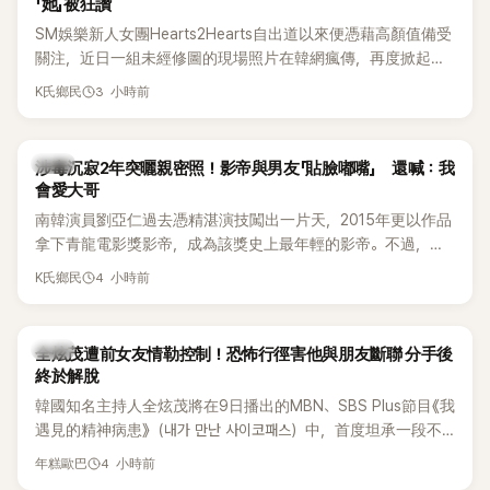
「她」被狂讚
SM娛樂新人女團Hearts2Hearts自出道以來便憑藉高顏值備受
關注，近日一組未經修圖的現場照片在韓網瘋傳，再度掀起熱
烈討論，不少看過本人的網友更直呼：「真人比照片還漂亮！」
3 小時前
K氏鄉民
韓星
涉毒沉寂2年突曬親密照！影帝與男友「貼臉嘟嘴」 還喊：我
會愛大哥
南韓演員劉亞仁過去憑精湛演技闖出一片天，2015年更以作品
拿下青龍電影獎影帝，成為該獎史上最年輕的影帝。不過，他
2023年爆出涉毒風波後，演藝事業受到重創，後續又牽扯與男
4 小時前
K氏鄉民
性友人崔河那之間的相關爭議，近年幾乎淡出演藝圈，鮮少公
開露面。
韓星
全炫茂遭前女友情勒控制！恐怖行徑害他與朋友斷聯 分手後
終於解脫
韓國知名主持人全炫茂將在9日播出的MBN、SBS Plus節目《我
遇見的精神病患》（내가 만난 사이코패스）中，首度坦承一段不
堪回首的戀愛經歷，自爆曾遭前女友過度控制，不僅走到哪都
4 小時前
年糕歐巴
得開視訊報備，最後甚至因此和朋友失去聯絡，分手後朋友的