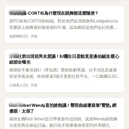
實力。
熱議討論
韓娛熱議-CORTIS為什麼現在跳舞都這麼隨便？
原PO身為CORTIS的粉絲，對於他們在演唱會和Lollapalooza
音樂節上跳舞過於隨便感到不滿，認為舞蹈是他們走紅的重要
原因，希望他們能更認真地表演。
1 天前
泡菜鄉民
韓星
才因社群出現前男友惹議！IU曬生日蛋糕竟是邊佑錫送 暖心
細節全曝光
南韓歌手兼演員IU（李知恩）歷經新劇爭議、分手消息及健康
狀況等風波後，終於睽違3個月更新社群平台，一口氣曬出20
張近況照，讓大批粉絲又驚又喜。其中，一張生日蛋糕照意外
1 天前
江南美人
掀起熱議，不僅送禮人的身分曝光，就連貼文背景音樂也被眼
尖網友發現暗藏玄機，在韓網引發兩波討論。
K-POP
Red Velvet Wendy直拍掀熱議！臀部曲線遭疑靠「臀墊」 網
傻眼：太假了
南韓女團Red Velvet近日帶著新作品回歸，成員Wendy卻因舞
台造型再次掀起討論。她日前才因暴瘦身形受到外界關注，又