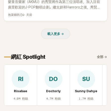
樂童音樂家（AKMU）的秀賢將作為第三位演唱者，加入目前
廣受歡迎的J-POP翻唱企劃。繼太妍和Hanroro之後，秀賢已
獲選為第三首翻唱歌曲的主唱，並於近期完成錄音。
2 天前
泡菜鄉民
載入更多 →
網紅 Spotlight
全部
→
RI
DO
SU
Risabae
Doctorly
Sunny Dahye
H
4.0M
粉絲
4.7M
粉絲
1.7M
粉絲