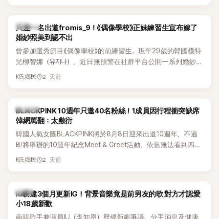
的？」
K-POP
只差一名出道fromis_9！《偶像學校》正妹練習生宣布嫁了
婚紗照美到認不出
曾參加選秀節目《偶像學校》的前練習生、現年29歲的韓國模特
兒柳智娜（유지나），近日無預警在社群平台公開一系列婚紗
照，親自宣布即將步入婚姻，消息曝光後讓不少曾追看節目的
2 天前
K氏鄉民
粉絲又驚又喜，紛紛送上祝福。
K-POP
BLACKPINK 10週年只邀40名粉絲！1成員因行程衝突缺席
韓網罵翻：太敷衍
韓國人氣女團BLACKPINK將於8月8日迎來出道10週年，不過
即將舉辦的10週年紀念Meet & Greet活動，依舊無法看到四人
合體。根據韓媒《MyDaily》7日報導，當天將由Jisoo（智秀）、
2 天前
K氏鄉民
Rosé與Jennie出席，Lisa則因行程安排確定缺席，再度引發粉
絲熱議。
韓星
IU睽違3個月更新IG！背景音樂竟是前男友的歌 對方才認愛
小18歲新歡
南韓歌手兼演員IU（李知恩）歷經新劇爭議、分手消息及健康