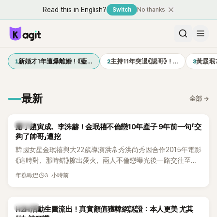
Read this in English?
Switch
No thanks
1
2
3
新婚才1年遭爆離婚！《藍…
主持11年突退《認哥》！…
黃晸珉
最新
全部
→
韓星
掰了趙寅成、李洙赫！金珉禧不倫戀10年產子 9年前一句「交
夠了帥哥」遭挖
韓國女星金珉禧與大22歲導演洪常秀洪尚秀因合作2015年電影
《這時對，那時錯》擦出愛火，兩人不倫戀曝光後一路交往至
今，戀情已持續近10年，並於去年迎來兩人的兒子。金珉禧也
3 小時前
年糕歐巴
將透過洪常秀執導的新片《無處安放我的眼睛》（暫譯，
Nowhere To Lay My Eyes）正式回歸大銀幕，這也是她產後
首度以演員身分復出。不過，新片尚未上映，她9年前電影中的
K-POP
H2H活動生圖流出！真實顏值獲韓網認證：本人更美 尤其
一句台詞卻突然被韓網翻出，意外再度掀起熱議。