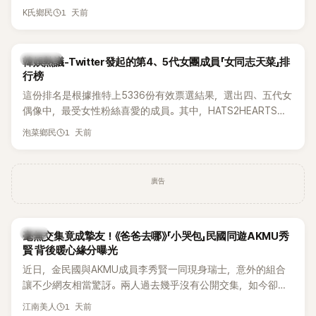
被質疑在舞台上使用臀墊，如今最新打歌舞台曝光後，再度因
1 天前
K氏鄉民
身形比例引發熱議。
熱議討論
韓娛熱議-Twitter發起的第4、5代女團成員「女同志天菜」排
行榜
這份排名是根據推特上5336份有效票選結果，選出四、五代女
偶像中，最受女性粉絲喜愛的成員。其中，HATS2HEARTS成
員包攬了前三名，展現了她們在女性社群中的高人氣。
1 天前
泡菜鄉民
廣告
韓星
毫無交集竟成摯友！《爸爸去哪》「小哭包」民國同遊AKMU秀
賢 背後暖心緣分曝光
近日，金民國與AKMU成員李秀賢一同現身瑞士，意外的組合
讓不少網友相當驚訝。兩人過去幾乎沒有公開交集，如今卻一
起踏上瑞士之旅，也讓粉絲紛紛好奇：「他們到底是怎麼認識
1 天前
江南美人