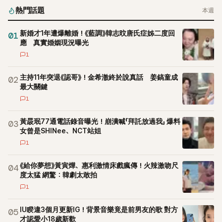
熱門話題
本週
新婚才1年遭爆離婚！《藍調》韓志旼唐氏症姊二度回
01
應 真實婚姻現況曝光
1
主持11年突退《認哥》！金希澈終於說真話 姜鎬童成
02
最大關鍵
1
黃晸珉77通電話錄音曝光！崩潰喊「拜託放過我」 爆料
03
女曾是SHINee、NCT站姐
1
《給你夢想》黃寅燁、惠利激情床戲瘋傳！火辣激吻尺
04
度太猛 網驚：韓劇太敢拍
1
IU睽違3個月更新IG！背景音樂竟是前男友的歌 對方
05
才認愛小18歲新歡