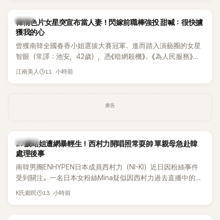
韓星
韓情色片女星突宣布當人妻！閃嫁前職棒強投 甜喊：很快擄
獲我的心
曾獲南韓全國春香小姐選拔大賽冠軍、進而踏入演藝圈的女星
智眼（常譯：池安，42歲），憑《暗網殺機》、《為人民服務》等
作品受到關注。近日她突拋喜訊，透過個人社群宣布將與前職
11 小時前
江南美人
業棒球選手嚴正旭結婚，更大方曬出婚紗照及準老公帥氣身
影，正式迎接人生新階段。
廣告
K-POP
27歲站姐遭網暴輕生！西村力開唱照常耍帥 單親母急赴韓
處理後事
南韓男團ENHYPEN日本成員西村力（NI-KI）近日因粉絲事件
受到關注。一名日本女粉絲Mina疑似因西村力過去直播中的言
論遭外界解讀，進而捲入網路爭議，承受大量負面留言。日前
13 小時前
K氏鄉民
傳出她在韓國不幸離世，消息曝光後引發粉絲圈震撼。