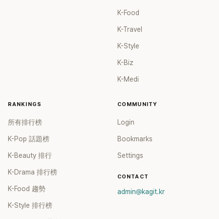
K-Food
K-Travel
K-Style
K-Biz
K-Medi
RANKINGS
COMMUNITY
所有排行榜
Login
K-Pop 話題榜
Bookmarks
K-Beauty 排行
Settings
K-Drama 排行榜
CONTACT
K-Food 趨勢
admin@kagit.kr
K-Style 排行榜