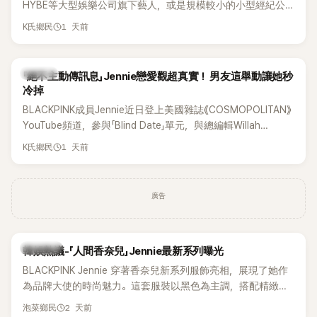
HYBE等大型娛樂公司旗下藝人，或是規模較小的小型經紀公
司，偶爾都會引發粉絲對票價過高的抱怨，甚至直呼「太不合
1 天前
K氏鄉民
理」。沒想到近日卻有韓國男團反其道而行，直接祭出超佛心票
價，意外在海外掀起話題。
K-POP
「絕不主動傳訊息」Jennie戀愛觀超真實！ 男友這舉動讓她秒
冷掉
BLACKPINK成員Jennie近日登上美國雜誌《COSMOPOLITAN》
YouTube頻道，參與「Blind Date」單元，與總編輯Willah
Bennett大聊感情話題，從挑選約會對象、聯絡方式，到第一次
1 天前
K氏鄉民
約會可能瞬間扣分的行為，全都大方分享，直率又帶點幽默的
戀愛觀引發討論。
廣告
熱議討論
韓娛熱議-「人間香奈兒」Jennie最新系列曝光
BLACKPINK Jennie 穿著香奈兒新系列服飾亮相，展現了她作
為品牌大使的時尚魅力。這套服裝以黑色為主調，搭配精緻的
細節，完美襯托出 Jennie 的優雅氣質。
2 天前
泡菜鄉民