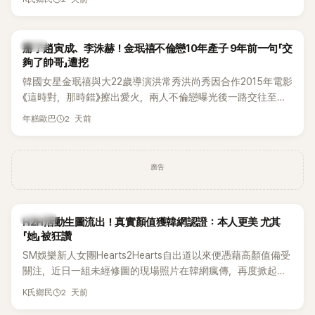
美、請夏、BLACKPINK成員及權恩妃等人，都曾憑藉性感舞台
掀起熱烈討論。
韓星
掰了趙寅成、李洙赫！金珉禧不倫戀10年產子 9年前一句「交
夠了帥哥」遭挖
韓國女星金珉禧與大22歲導演洪常秀洪尚秀因合作2015年電影
《這時對，那時錯》擦出愛火，兩人不倫戀曝光後一路交往至
今，戀情已持續近10年，並於去年迎來兩人的兒子。金珉禧也
2 天前
年糕歐巴
將透過洪常秀執導的新片《無處安放我的眼睛》（暫譯，
Nowhere To Lay My Eyes）正式回歸大銀幕，這也是她產後
首度以演員身分復出。不過，新片尚未上映，她9年前電影中的
廣告
一句台詞卻突然被韓網翻出，意外再度掀起熱議。
K-POP
H2H活動生圖流出！真實顏值獲韓網認證：本人更美 尤其
「她」被狂讚
SM娛樂新人女團Hearts2Hearts自出道以來便憑藉高顏值備受
關注，近日一組未經修圖的現場照片在韓網瘋傳，再度掀起熱
烈討論，不少看過本人的網友更直呼：「真人比照片還漂亮！」
2 天前
K氏鄉民