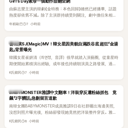
Girl's Day素珍一個動作甜翻全網
由蘇志燮主演的韓劇《金特務：本色回歸》雖然已經播畢，話題
熱度卻依舊不減。除了主演群持續受到關注，劇中擔任朱相昱
「左右手」的冷血反派「南室長」，也憑著狠辣手段與強烈壓迫感成
7 小時前
年糕歐巴
功搶走不少目光。沒想到，飾演這個狠角色的李東河，戲外竟
是Girl's Day成員素珍的老公，還是個十足的「寵妻魔人」，夫妻
倆婚後甜蜜日常近日曝光，超閃互動讓觀眾直呼太甜。
韓星
曾出演SJ〈Magic〉MV！韓女星因美貌自滿跌谷底 超狂「金湯
匙」背景曝光
韓國女星崔妍清（최연청，音譯）很早就踏入演藝圈，從童星時
期便開始累積演出經驗，成年後也持續朝演員之路發展，過去
更曾出演Super Junior歌曲〈Magic〉MV。近日她登上JTBC綜藝
7 小時前
K氏鄉民
節目《認識的哥哥》，除了分享演藝生涯曾經歷的低潮，驚人家
世背景也意外曝光，成為節目一大話題。
K-POP
BABYMONSTER雅譞中文翻車！洋裝穿反遭粉絲抓包 竟
飆「2字髒話」急刪留言道歉
南韓女團BABYMONSTER成員雅譞9日在社群曬出海邊美照，
沒想到照片曝光後，粉絲卻發現她竟然把洋裝整件穿反。雅譞
看到提醒後，立刻用中文回應，沒想到一句話卻因用詞太過粗
8 小時前
K氏鄉民
俗，引發不少懂中文的粉絲討論。