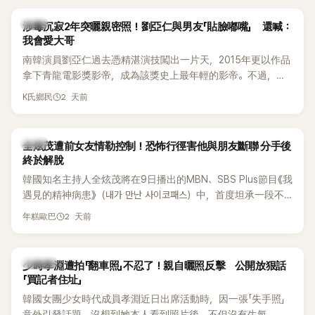
韓星
涉毒沉寂2年突曬親密照！劉亞仁與男友「貼臉嘟嘴」 還喊：
我會愛大哥
南韓演員劉亞仁過去憑精湛演技闖出一片天，2015年更以作品
拿下青龍電影獎影帝，成為該獎史上最年輕的影帝。不過，他
2023年爆出涉毒風波後，演藝事業受到重創，後續又牽扯與男
2 天前
K氏鄉民
性友人崔河那之間的相關爭議，近年幾乎淡出演藝圈，鮮少公
開露面。
韓星
全炫茂遭前女友情勒控制！恐怖行徑害他與朋友斷聯 分手後
終於解脫
韓國知名主持人全炫茂將在9日播出的MBN、SBS Plus節目《我
遇見的精神病患》（내가 만난 사이코패스）中，首度坦承一段不
堪回首的戀愛經歷，自爆曾遭前女友過度控制，不僅走到哪都
2 天前
年糕歐巴
得開視訊報備，最後甚至因此和朋友失去聯絡，分手後朋友的
一句「歡迎回來」，更讓他至今印象深刻。
K-POP
少時孝淵遭拍「翻車照」不忍了！親自曬照反擊 公開放狠話
「買記者住址」
韓國女團少女時代成員孝淵近日出席活動時，因一張「失手照」
意外引發話題。沒想到她本人看到照片後，不但沒有生氣，反