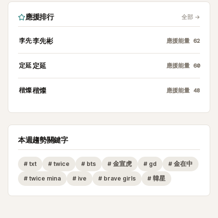
應援排行
全部
→
李先
李先彬
應援能量
62
定延
定延
應援能量
60
楷燦
楷燦
應援能量
48
本週趨勢關鍵字
#
txt
#
twice
#
bts
#
金宣虎
#
gd
#
金在中
#
twice mina
#
ive
#
brave girls
#
韓星