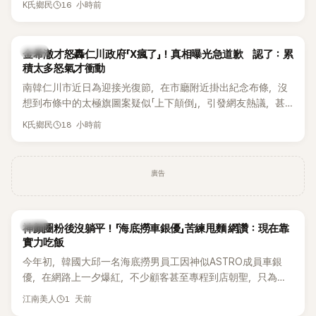
16 小時前
K氏鄉民
都緊急衝上舞台確認流程表，整段畫面毫無遮掩地被直播播
出，隨即掀起網友熱議。
韓星
金希澈才怒轟仁川政府「X瘋了」！真相曝光急道歉 認了：累
積太多怒氣才衝動
南韓仁川市近日為迎接光復節，在市廳附近掛出紀念布條，沒
想到布條中的太極旗圖案疑似「上下顛倒」，引發網友熱議，甚
至連Super Junior成員金希澈都忍不住留言痛批。仁川市最後
18 小時前
K氏鄉民
在掛出僅2天後，決定自行將布條撤下，並出面說明設計原因。
事件真相曝光後，金希澈也僅隔一天便公開道歉。
廣告
生活
神顏圈粉後沒躺平！「海底撈車銀優」苦練甩麵 網讚：現在靠
實力吃飯
今年初，韓國大邱一名海底撈男員工因神似ASTRO成員車銀
優，在網路上一夕爆紅，不少顧客甚至專程到店朝聖，只為一
睹他的真面目。如今事隔數月，他的最新近況再度引發熱議，
1 天前
江南美人
這次討論焦點不再只是高顏值，而是他苦練甩麵技術後展現的