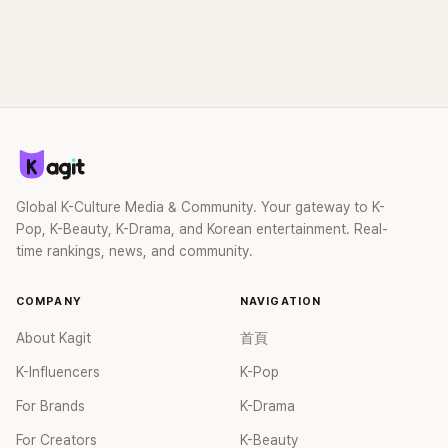
Global K-Culture Media & Community. Your gateway to K-
Pop, K-Beauty, K-Drama, and Korean entertainment. Real-
time rankings, news, and community.
COMPANY
NAVIGATION
About Kagit
首頁
K-Influencers
K-Pop
For Brands
K-Drama
For Creators
K-Beauty