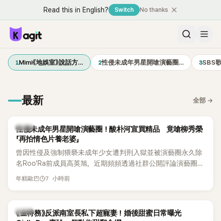
Read this in English?
Switch
No thanks
1
2
3
Mimi《地娛室》說話方…
性侵未成年男星開嗆演藝圈…
SBS
最新
全部
→
韓星
性侵未成年男星開嗆演藝圈！酸朴河宣買精品 竟嗆柳秀榮
「再拍情色片養老婆」
曾因性侵及強制猥褻未成年少女遭判刑入獄並被演藝圈永久除
名Roo'Ra前成員高英旭，近期頻頻透過社群公開評論演藝圈人
士，接連點名多位藝人引發爭議。這次他將矛頭指向演員柳秀
7 小時前
年糕歐巴
榮與朴河宣夫妻，甚至再扯出昔日Roo'Ra成員金智賢。
韓星
《金特務》反派南室長私下超寵妻！婚後甜蜜日常曝光