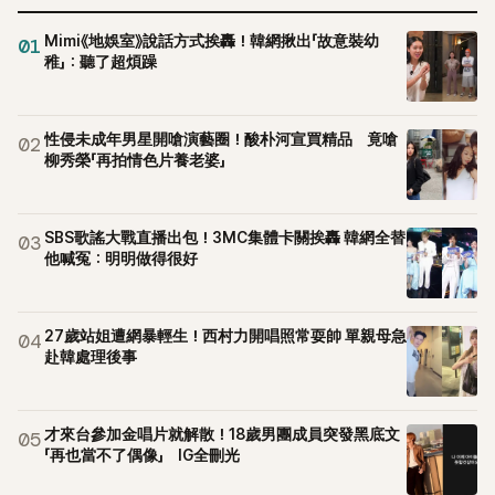
Mimi《地娛室》說話方式挨轟！韓網揪出「故意裝幼
01
稚」：聽了超煩躁
性侵未成年男星開嗆演藝圈！酸朴河宣買精品 竟嗆
02
柳秀榮「再拍情色片養老婆」
SBS歌謠大戰直播出包！3MC集體卡關挨轟 韓網全替
03
他喊冤：明明做得很好
27歲站姐遭網暴輕生！西村力開唱照常耍帥 單親母急
04
赴韓處理後事
才來台參加金唱片就解散！18歲男團成員突發黑底文
05
「再也當不了偶像」 IG全刪光