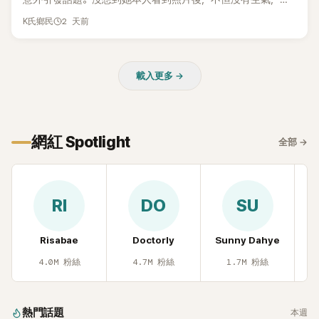
而親自把照片放上IG限時動態開玩笑，甚至幽默喊話要「買記者
2 天前
K氏鄉民
的住址」，讓網友全笑翻。
載入更多 →
網紅 Spotlight
全部
→
RI
DO
SU
Risabae
Doctorly
Sunny Dahye
H
4.0M
粉絲
4.7M
粉絲
1.7M
粉絲
熱門話題
本週