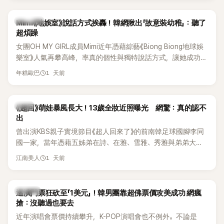
驚人實力。
熱議討論
Mimi《地娛室》說話方式挨轟！韓網揪出「故意裝幼稚」：聽了
超煩躁
女團OH MY GIRL成員Mimi近年憑藉綜藝《Biong Biong地球娛
樂室》人氣再攀高峰，率真的個性與獨特說話方式，讓她成功塑
造鮮明形象。不過近日，韓國知名論壇卻出現一篇以「我真的超
1 天前
年糕歐巴
討厭Mimi在《Biong Biong地球娛樂室》的發音」為題的文章，引
發大批網友熱烈討論。
韓星
《超回》萌娃暴風長大！13歲全妝近照曝光 網驚：真的認不
出
曾出演KBS親子實境節目《超人回來了》的前南韓足球國腳李同
國一家，當年憑藉五姊弟在詩、在雅、雪雅、秀雅與弟弟大發
（雪秀大）的可愛互動圈粉無數。隨著孩子們陸續長大，近況
1 天前
江南美人
也持續受到關注。日前，大女兒李在詩才因成熟外貌掀起熱
議，就連一同出演節目的李鍾赫兒子李俊秀都忍不住留言讚
嘆。
K-POP
巡演門票狂砍至「1美元」！韓男團靠超佛票價攻美成功 網瘋
搶：沒聽過也要去
近年演唱會票價持續攀升，K-POP演唱會也不例外。不論是