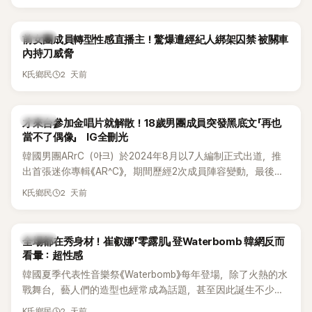
K-POP
前女團成員轉型性感直播主！驚爆遭經紀人綁架囚禁 被關車
內持刀威脅
2 天前
K氏鄉民
K-POP
才來台參加金唱片就解散！18歲男團成員突發黑底文「再也
當不了偶像」 IG全刪光
韓國男團ARrC（아크）於2024年8月以7人編制正式出道，推
出首張迷你專輯《AR^C》，期間歷經2次成員陣容變動，最後一
張作品則是2025年11月推出的〈Skiid〉。沒想到出道不到2年，
2 天前
K氏鄉民
所屬公司MYSTIC STORY便在2026年6月23日宣布結束ARrC
的團體活動，7名成員未來將各自發展，消息一出也讓粉絲相
當錯愕。
K-POP
全場都在秀身材！崔叡娜「零露肌」登Waterbomb 韓網反而
看暈：超性感
韓國夏季代表性音樂祭《Waterbomb》每年登場，除了火熱的水
戰舞台，藝人們的造型也經常成為話題，甚至因此誕生不少
「Waterbomb女神」、「Waterbomb男神」。過去包括泫雅、宣
2 天前
K氏鄉民