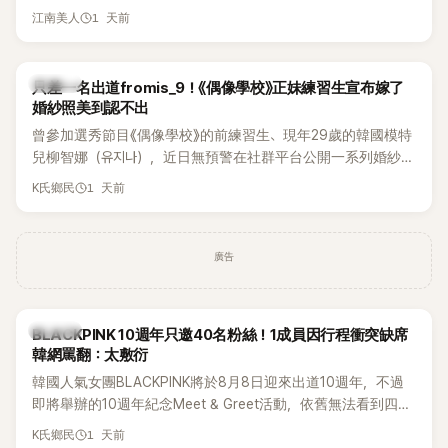
起踏上瑞士之旅，也讓粉絲紛紛好奇：「他們到底是怎麼認識
1 天前
江南美人
的？」
K-POP
只差一名出道fromis_9！《偶像學校》正妹練習生宣布嫁了
婚紗照美到認不出
曾參加選秀節目《偶像學校》的前練習生、現年29歲的韓國模特
兒柳智娜（유지나），近日無預警在社群平台公開一系列婚紗
照，親自宣布即將步入婚姻，消息曝光後讓不少曾追看節目的
1 天前
K氏鄉民
粉絲又驚又喜，紛紛送上祝福。
廣告
K-POP
BLACKPINK 10週年只邀40名粉絲！1成員因行程衝突缺席
韓網罵翻：太敷衍
韓國人氣女團BLACKPINK將於8月8日迎來出道10週年，不過
即將舉辦的10週年紀念Meet & Greet活動，依舊無法看到四人
合體。根據韓媒《MyDaily》7日報導，當天將由Jisoo（智秀）、
1 天前
K氏鄉民