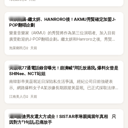
鴉、滑板等文化元素。雖然並非出身四大經紀公司，仍憑藉鮮
明的音樂風格，在海外尤其是歐美市場累積不少人氣，逐漸成
為第五代女團中極具辨識度的新生代代表之一。
熱議討論
韓娛熱議-繼太妍、HANRORO後！AKMU秀賢確定加盟J-
POP翻唱企劃
樂童音樂家（AKMU）的秀賢將作為第三位演唱者，加入目前
廣受歡迎的J-POP翻唱企劃。繼太妍和Hanroro之後，秀賢已
獲選為第三首翻唱歌曲的主唱，並於近期完成錄音。
2 天前
泡菜鄉民
韓星
黃晸珉77通電話錄音曝光！崩潰喊「拜託放過我」 爆料女曾是
SHINee、NCT站姐
南韓影帝黃晸珉近日深陷私生活爭議，經紀公司日前強硬表
示，網路爆料女子A某涉嫌長期跟蹤黃晸珉，已正式採取法律
行動。不過，A並未停止發聲，持續透過社群平台公開爆料，反
2 天前
江南美人
駁經紀公司的說法，強調兩人一直維持雙向聯繫，並非外界所
稱的單方面騷擾。如今，韓媒《Dispatch》再曝光雙方77通電話
的錄音內容，而A也首度承認自己過去曾是SHINee、NCT等偶
K-POP
遭閨蜜搶男友還大方成全！SISTAR孝琳親揭當年真相 只
像團體的「站姐」，事件持續延燒。
因對方「1句話」忍痛放手