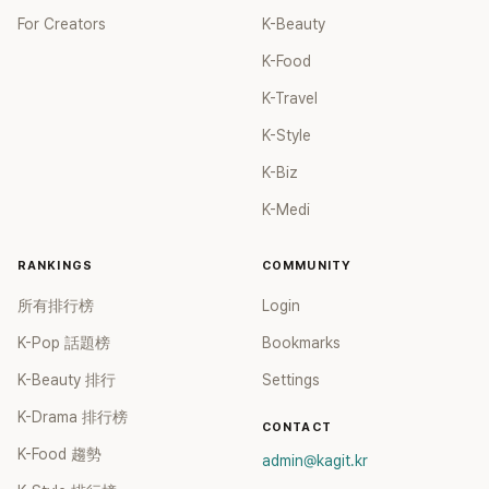
For Creators
K-Beauty
K-Food
K-Travel
K-Style
K-Biz
K-Medi
RANKINGS
COMMUNITY
所有排行榜
Login
K-Pop 話題榜
Bookmarks
K-Beauty 排行
Settings
K-Drama 排行榜
CONTACT
K-Food 趨勢
admin@kagit.kr