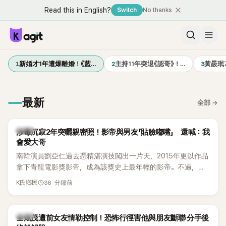
Read this in English?
Switch
No thanks
1
2
3
新婚才1年遭爆離婚！《藍…
主持11年突退《認哥》！…
黃晸珉
最新
全部
→
韓星
涉毒沉寂2年突曬親密照！影帝與男友「貼臉嘟嘴」 還喊：我
會愛大哥
南韓演員劉亞仁過去憑精湛演技闖出一片天，2015年更以作品
拿下青龍電影獎影帝，成為該獎史上最年輕的影帝。不過，他
2023年爆出涉毒風波後，演藝事業受到重創，後續又牽扯與男
36 分鐘前
K氏鄉民
性友人崔河那之間的相關爭議，近年幾乎淡出演藝圈，鮮少公
開露面。
韓星
全炫茂遭前女友情勒控制！恐怖行徑害他與朋友斷聯 分手後