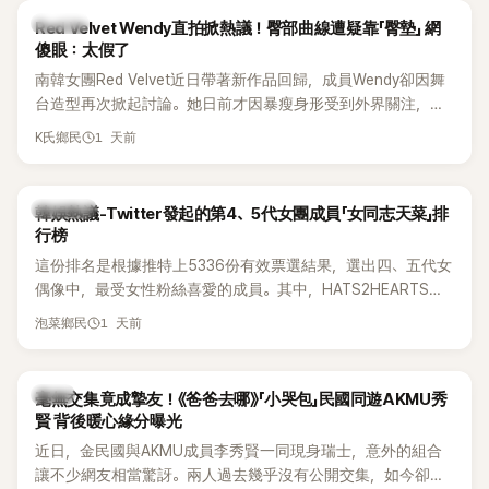
K-POP
Red Velvet Wendy直拍掀熱議！臀部曲線遭疑靠「臀墊」 網
傻眼：太假了
南韓女團Red Velvet近日帶著新作品回歸，成員Wendy卻因舞
台造型再次掀起討論。她日前才因暴瘦身形受到外界關注，又
被質疑在舞台上使用臀墊，如今最新打歌舞台曝光後，再度因
1 天前
K氏鄉民
身形比例引發熱議。
熱議討論
韓娛熱議-Twitter發起的第4、5代女團成員「女同志天菜」排
行榜
這份排名是根據推特上5336份有效票選結果，選出四、五代女
偶像中，最受女性粉絲喜愛的成員。其中，HATS2HEARTS成
員包攬了前三名，展現了她們在女性社群中的高人氣。
1 天前
泡菜鄉民
韓星
毫無交集竟成摯友！《爸爸去哪》「小哭包」民國同遊AKMU秀
賢 背後暖心緣分曝光
近日，金民國與AKMU成員李秀賢一同現身瑞士，意外的組合
讓不少網友相當驚訝。兩人過去幾乎沒有公開交集，如今卻一