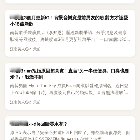
Rosé與Jennie出席，Lisa則因行程安排確定缺席，再度引發粉
絲熱議。
韓星
IU睽違3個月更新IG！背景音樂竟是前男友的歌 對方才認愛
小18歲新歡
南韓歌手兼演員IU（李知恩）歷經新劇爭議、分手消息及健康
狀況等風波後，終於睽違3個月更新社群平台，一口氣曬出20
張近況照，讓大批粉絲又驚又喜。不過，比起照片本身，更引
2 天前
江南美人
發熱議的是，她竟選用前男友張基河所屬樂團的歌曲作為背景
音樂，意外掀起韓網討論。
韓星
45歲Brian拒婚原因超真實！直言「另一半便便臭、口臭也要
愛？」：我做不到
南韓男團 Fly to the Sky 成員Brian向來以愛乾淨聞名，近日登
上YouTube節目時，再度談到自己的婚姻觀，直言無法理解「連
另一半的口臭、便便臭都要愛」這種說法，更大方表明自己是不
2 天前
江南美人
婚主義者，一番超直白發言掀起熱議。
熱議討論
韓娛熱議-i-dle回歸零水花？
原 Po 表示自己完全不知道I-DLE 回歸了，雖然雨琦很漂亮，但
感覺是因為 LE SSERAFIM 和 aespa 佔據了市場。