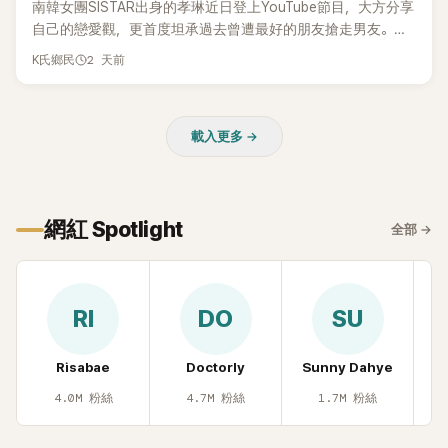
南韓女團SISTAR出身的孝琳近日登上YouTube節目，大方分享
自己的戀愛觀，更首度坦承過去曾遭最好的朋友搶走男友。她
表示，當時選擇瀟灑放手，但如果同樣的事情現在再發生，「我
2 天前
K氏鄉民
絕對不會坐視不管」，直率發言掀起熱議。
載入更多 →
網紅 Spotlight
全部
→
RI
DO
SU
Risabae
Doctorly
Sunny Dahye
H
4.0M
粉絲
4.7M
粉絲
1.7M
粉絲