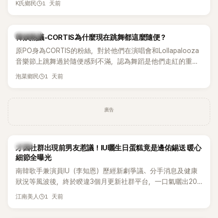
1 天前
K氏鄉民
登上Lollapalooza等國際大型音樂節，展現新生代男團的舞台
實力。
熱議討論
韓娛熱議-CORTIS為什麼現在跳舞都這麼隨便？
原PO身為CORTIS的粉絲，對於他們在演唱會和Lollapalooza
音樂節上跳舞過於隨便感到不滿，認為舞蹈是他們走紅的重要
原因，希望他們能更認真地表演。
1 天前
泡菜鄉民
廣告
韓星
才因社群出現前男友惹議！IU曬生日蛋糕竟是邊佑錫送 暖心
細節全曝光
南韓歌手兼演員IU（李知恩）歷經新劇爭議、分手消息及健康
狀況等風波後，終於睽違3個月更新社群平台，一口氣曬出20
張近況照，讓大批粉絲又驚又喜。其中，一張生日蛋糕照意外
1 天前
江南美人
掀起熱議，不僅送禮人的身分曝光，就連貼文背景音樂也被眼
尖網友發現暗藏玄機，在韓網引發兩波討論。