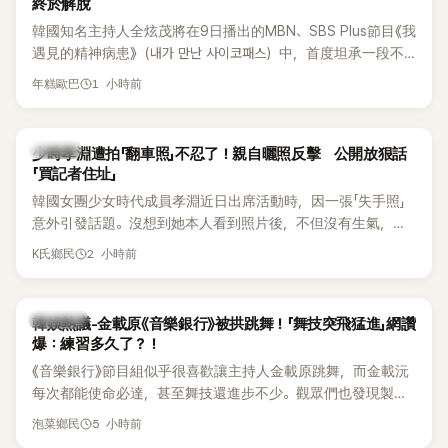
終於解脫
韓國知名主持人全炫茂將在9日播出的MBN、SBS Plus節目《我
遇見的精神病患》（내가 만난 사이코패스）中，首度坦承一段不
堪回首的戀愛經歷，自爆曾遭前女友過度控制，不僅走到哪都
1 小時前
年糕歐巴
得開視訊報備，最後甚至因此和朋友失去聯絡，分手後朋友的
一句「歡迎回來」，更讓他至今印象深刻。
K-POP
少時孝淵遭拍「翻車照」不忍了！親自曬照反擊 公開放狠話
「買記者住址」
韓國女團少女時代成員孝淵近日出席活動時，因一張「失手照」
意外引發話題。沒想到她本人看到照片後，不但沒有生氣，反
而親自把照片放上IG限時動態開玩笑，甚至幽默喊話要「買記者
2 小時前
K氏鄉民
的住址」，讓網友全笑翻。
熱議討論
韓娛熱議-金載原《音樂銀行》被拱跳舞！「舞技突飛猛進」網讚
爆：練習多久了？！
《音樂銀行》節目組似乎很喜歡讓主持人金載原跳舞，而金載沅
每次都能使命必達，甚至舞技還進步不少。觀眾們也發現製作
單位對此樂此不疲。
5 小時前
泡菜鄉民