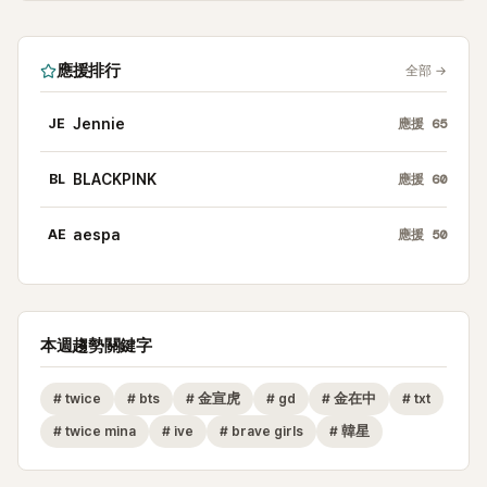
應援排行
全部
→
JE
Jennie
應援
65
BL
BLACKPINK
應援
60
AE
aespa
應援
50
本週趨勢關鍵字
#
twice
#
bts
#
金宣虎
#
gd
#
金在中
#
txt
#
twice mina
#
ive
#
brave girls
#
韓星