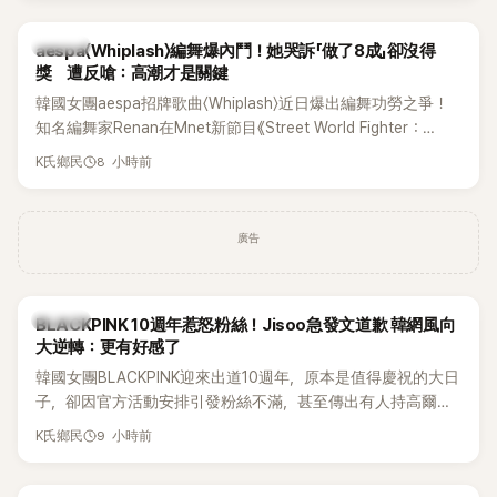
K-POP
aespa〈Whiplash〉編舞爆內鬥！她哭訴「做了8成」卻沒得
獎 遭反嗆：高潮才是關鍵
韓國女團aespa招牌歌曲〈Whiplash〉近日爆出編舞功勞之爭！
知名編舞家Renan在Mnet新節目《Street World Fighter：
Directors' War》預告中，公開談及自己在〈Whiplash〉編舞上的
8 小時前
K氏鄉民
貢獻，直言明明自己完成約8成舞蹈，2025 KOREA Awards「年
度編舞大賞」卻由Lachica拿走，讓她至今仍感到相當不平。
廣告
K-POP
BLACKPINK 10週年惹怒粉絲！Jisoo急發文道歉 韓網風向
大逆轉：更有好感了
韓國女團BLACKPINK迎來出道10週年，原本是值得慶祝的大日
子，卻因官方活動安排引發粉絲不滿，甚至傳出有人持高爾夫
球桿到YG娛樂大樓鬧事。Jisoo今（8日）也親自發文向BLINK
9 小時前
K氏鄉民
道歉，坦言這次紀念日「好像是充滿歉意的一天」。