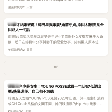
2 天前
泡菜鄉民
韓星
54歲才結婚破處！韓男星與嫩妻「婚前守貞」原因太離譜 竟全
因路人一句話
南韓55歲知名諧星沈賢燮去年與小11歲圈外女友鄭英琳步入婚
姻，近日在節目中分享與妻子的戀愛故事，笑稱兩人原本想享
受兩人世界，沒想到站在飯店門口時竟被路人認出，還一路替
2 天前
年糕歐巴
他們加油打氣，讓他害羞到最後直接放棄進飯店，意外成了婚
前一直堅守「婚前守貞」的原因之一。
廣告
K-POP
情歌主角竟是女生！YOUNG POSSE成員一句話掀「低調出
櫃」熱議 羞認：自己都不敢聽
韓國五人女團YOUNG POSSE於2023年出道，與一般主打清純
或Girl Crush風格的女團不同，她們以濃厚的Hip-Hop元素、自
創Rap及成員親自參與創作為特色，MV也融入美式街頭、塗
2 天前
K氏鄉民