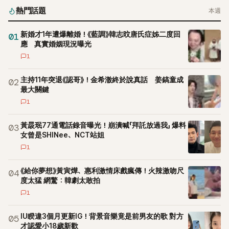
熱門話題
本週
新婚才1年遭爆離婚！《藍調》韓志旼唐氏症姊二度回
01
應 真實婚姻現況曝光
1
主持11年突退《認哥》！金希澈終於說真話 姜鎬童成
02
最大關鍵
1
黃晸珉77通電話錄音曝光！崩潰喊「拜託放過我」 爆料
03
女曾是SHINee、NCT站姐
1
《給你夢想》黃寅燁、惠利激情床戲瘋傳！火辣激吻尺
04
度太猛 網驚：韓劇太敢拍
1
IU睽違3個月更新IG！背景音樂竟是前男友的歌 對方
05
才認愛小18歲新歡