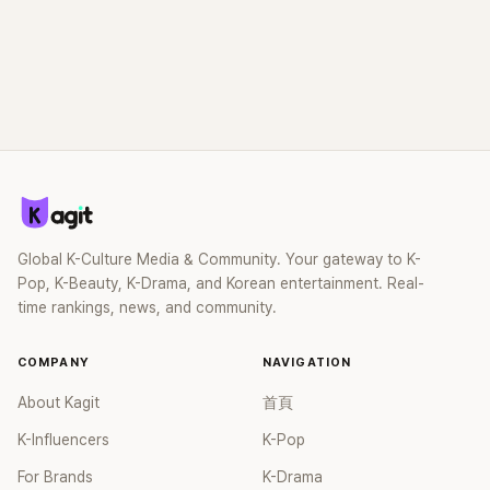
Global K-Culture Media & Community. Your gateway to K-
Pop, K-Beauty, K-Drama, and Korean entertainment. Real-
time rankings, news, and community.
COMPANY
NAVIGATION
About Kagit
首頁
K-Influencers
K-Pop
For Brands
K-Drama