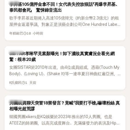
韓星
李昇基105億押金拿不回！女代表失控放狠話「再爆李昇基、
泰民都會死」 驚悚錄音流出
歌手李昇基近期捲入高達105億韓元（約新台幣2.3億元）的租
屋押金返還爭議，對象正是演藝企劃公司One Hundred Label
代表車佳媛(차가원)。如今事件再掀風波，YouTuber李鎮浩公開
10 小時前
年糕歐巴
一段與車佳媛過去的通話錄音，當中出現「李昇基身邊的人會全
部死掉」等激烈言論，引發外界譁然。
K-POP
SISTAR孝琳罕見素顏曝光！卸下濃妝真實膚況全看光 網
驚：根本20歲
女團SISTAR於2010年出道，由4位成員組成，憑藉〈Touch My
Body〉、〈Loving U〉、〈Shake It〉等一連串夏日神曲紅遍亞洲，
獲封「夏日女王」。不過，團體在出道滿7年後宣布解散，成員各
1 天前
K氏鄉民
自投入個人演藝事業。向來以性感火辣形象和強大舞台氣場著
稱的孝琳，近日在社群分享與「排球女王」金軟景聚餐的日常，
不僅展現兩人多年不變的好交情，她幾乎素顏入鏡的真實模
K-POP
男團成員聊天突冒18禁發言？竟喊「我要打手槍」嚇壞粉絲 真
樣，也意外掀起網友熱議。
相曝光超荒謬
韓國男團xikers是KQ娛樂於2023年推出的10人男團，也是
ATEEZ的師弟團，以高完成度舞台、充滿爆發力的表演及Hip-
Hop風格聞名，出道後迅速累積大批海內外粉絲，近年也陸續