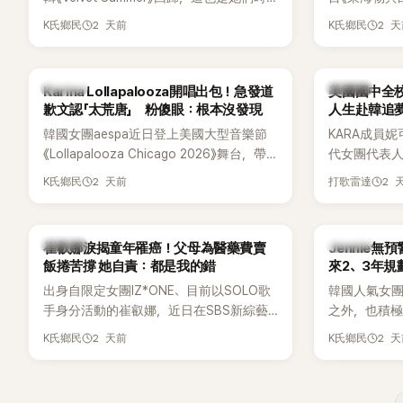
鬆。 談到當年情況，李智惠終於鬆口坦
隔2年再度推出新作品。為慶祝出道12週
Dara擔任
言，當時確實被質疑動過隆胸手術。她回
2 天前
2 
K氏鄉民
K氏鄉民
年，五位成員也一連舉辦三場粉絲演唱
澀往事，也
憶：「拍了比基尼照片之後，就開始被說是
會，與粉絲共同回顧經典歌曲、帶來新歌
緋聞，讓東海
不是去隆乳了。」為了澄清誤會，她只好親
舞台。不過，成員瑟琪卻在演出過程中數
絲以為我們交
自站出來說清楚。 李智惠進一步解釋，當
K-POP
K-POP
Karina Lollapalooza開唱出包！急發道
美國國中全校
度落淚，令人相當心疼。
時隆胸手術幾乎只有「腋下切開」一種方式，
歉文認「太荒唐」 粉傻眼：根本沒發現
人生赴韓追
「所以我就想，既然一直說我有做，那我乾
韓國女團aespa近日登上美國大型音樂節
KARA成員妮
脆把腋下給大家看，證明我根本沒動過。」
《Lollapalooza Chicago 2026》舞台，帶
代女團代表
一句話說完，全場瞬間炸鍋，來賓又驚又
來多首代表作與新歌演出，現場氣氛嗨
是，她其實
笑。 事實上，早在 2006 年，李智惠就為
2 天前
2 
K氏鄉民
打歌雷達
翻。不過，成員Karina卻在演出後主動坦
是一名不折
了證明自己沒有「隆乳」，真的召開了一場泳
承，自己因為太緊張，在表演過程中一度
透露，自己
裝記者招待會。當時她穿著比基尼站在一
忘記歌詞，還親自向粉絲道歉。
校第一名，
排攝影機前，面對媒體擺出各種姿勢，畫
K-POP
K-POP
崔叡娜淚揭童年罹癌！父母為醫藥費賣
Jennie無
友熱議。
面至今仍被網友津津樂道。 這段為平息爭
飯捲苦撐 她自責：都是我的錯
來2、3年規
議、直接公開腋下畫面自證清白的往事再
出身自限定女團IZ*ONE、目前以SOLO歌
韓國人氣女團B
度被提起，節目現場立刻充滿驚呼聲與笑
手身分活動的崔叡娜，近日在SBS新綜藝
之外，也積極
聲，也再次讓人見識到她面對流言時「豁出
《我的餘生戀愛》（내 남은 연애）中，首度談
即將推出全
2 天前
2 
去」的直率性格。其實她過去也曾在 SBS
K氏鄉民
K氏鄉民
起自己幼年罹患小兒癌的經歷，回憶起父
出中搶先公
節目《脫掉鞋子恢單4Men》 中，親自公開
母為了籌措醫療費四處奔波，甚至靠賣飯
不過，她近
那張當年引發話題的「腋下比基尼照」，再次
捲維持生計，讓她忍不住當場落淚，坦言
季音樂節行
重提這段至今仍被粉絲視為黑歷史代表作