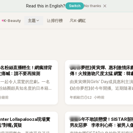
Read this in English?
Switch
No thanks
K-Beauty
主題
排行榜
K-網紅
韓劇
N知名粉絲直播輕生！網瘋猜背
《給你夢想》黃寅燁、惠利激情床
友痛喊：請不要再揣測
傳！火辣激吻尺度太猛 網驚：韓
拍
生一起令人震驚的悲劇。一名
由黃寅燁與Girls' Day成員惠利主
EN粉絲圈頗具知名度的日本籍女
《給你夢想》於今年開播，近期隨著
TikTok直播期間輕生，最終
入高潮，男女主角的感情線快速升
 分鐘前
12 小時前
年糕歐巴
消息曝光後震驚韓網，也讓不
新播出的第8集不僅上演火辣吻戲
社群平台哀悼。事發後，死者
出現床戲橋段，讓相關片段在網路
出面證實噩耗，並呼籲外界停
傳，引發觀眾熱烈討論。
韓星
ter Lollapalooza現場實
整整5年不敢談戀愛！SISTAR
逝者安息。
「對嘴」質疑
男友惡夢 李孝利心疼：被男人