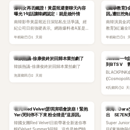
「三大記者會」之一。近日她在綜藝節目中親
為韓國最具
韓星
韓星
爆料女再丟鐵證！黃晸珉避妻聊天內容
《鐵拳教育》
口回憶這段「隆乳疑雲黑歷史」，話題再度被
曝光 1句話讓韓網認定：就是婚外情
因」遭狂挖
翻出來熱議。 2日播出的 SBS 綜藝節目
南韓影帝黃晸珉近日深陷私生活爭議，經
南韓演員金武烈
《我的經紀人太難搞－秘書鎮》，邀請同時
紀公司日前強硬表示，網路爆料者A某是涉
教育》紅遍全
兼顧工作與育兒的演藝圈代表「媽媽群」
嫌長期跟蹤黃晸珉的嫌疑人，已採取法律
被爆出一段
——李智惠、李賢怡、李恩亨，以第13位
1 天前
1 
年糕歐巴
年糕歐巴
行動。不過，A某並未因此停止發聲，5日
當年差點不
「My Star」身分登場，分享最真實的生活日
再度透過社群平台公開更多內容，反駁經
男團偶像的
常。 節目一開始，李瑞鎮 率先與李智惠會
紀公司的說法，強調兩人的聯繫一直都是
合，兩人邊搭車邊聊天，氣氛輕鬆。聊到
熱議討論
K-POP
韓娛熱議-徐康俊終於回歸本業拍劇了
Jennie
「雙向互動」，並非外界所稱的單方面騷擾。
最近的新聞，李瑞鎮突然直球發問：「妳不
到BTS V
韓娛熱議-徐康俊終於回歸本業拍劇了
是上新聞了？說妳去做整形？是人中縮短
BLACKPIN
手術嗎？」一貫犀利又不留情的問法，讓現
2 天前
泡菜鄉民
《Cosmopo
場瞬間笑成一片。對此，李智惠也毫不閃
Tame Impa
躲，淡定接招，兩人鬥嘴默契十足。 話題
2 
K氏鄉民
Remix）
接著一路延燒到過去的爭議。李瑞鎮脫口
「共同朋友」
補刀：「妳以前不是還在游泳池開過記者
BTS成員V
會？」直接點名她當年的風波。李智惠聽了
K-POP
K-POP
有片/Red Velvet瑟琪演唱會淚崩！緊抱
東海、Dar
忍不住笑說：「哥怎麼連這個都知道？」李瑞
Yeri哭到停不下來 粉全猜是「這原因」
出 SE7E
鎮則回嘴：「那時候新聞鬧那麼大，不知道
韓國女團Red Velvet日前帶著全新迷你專
Super Ju
才奇怪吧。」一來一往，氣氛反而更加輕
輯《Velvet Summer》回歸，這也是她們時
目《東海物與