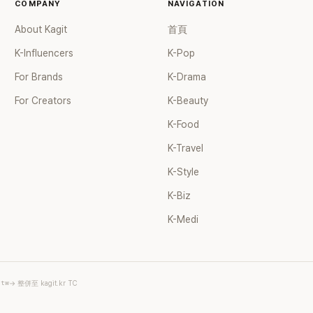
COMPANY
NAVIGATION
About Kagit
首頁
K-Influencers
K-Pop
For Brands
K-Drama
For Creators
K-Beauty
K-Food
K-Travel
K-Style
K-Biz
K-Medi
.tw
→ 整併至 kagit.kr TC