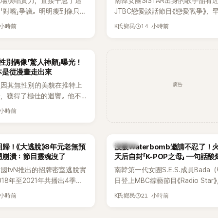
現場演唱實力，直接平息了這
南韓女團SISTAR出身的歌手韶宥
「對嘴」爭議。明明瘦到像只剩
JTBC戀愛談話節目《戀愛戰爭》，
還能唱出這麼驚人的爆發力和
自己的感情生活，不僅坦言已經整
 小時前
14 小時前
K氏鄉民
有談戀愛，更首度透露空窗至今的
全與上一段戀情有關，一番真心告
場來賓都相當震驚。
性別偶像「驚人神顏」曝光！
本是從漫畫走出來
廣告
員因其無性別的美貌在推特上
論，獲得了極佳的迴響。他不
，舞技也備受讚譽。
 小時前
K-POP
歸！《大逃脫》8年元老無預
沒被Waterbomb邀請不忍了！
網崩潰：節目靈魂沒了
天后自封「K-POP之母」 一句話
韓國tvN推出的招牌密室逃脫實
南韓第一代女團S.E.S.成員Bada
18年至2021年共播出4季，
日登上MBC綜藝節目《Radio Star
打造完整的「大逃脫宇宙
分享近況，還罕見公開向夏季音樂
 小時前
21 小時前
K氏鄉民
」，憑藉燒腦劇情、電影級場景
Waterbomb喊話，笑稱自己至今
觀，累積大批死忠粉絲，被譽
演出，更幽默表示：「我名字就叫