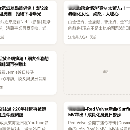
代表性的密室逃脫綜藝之一。
『Bada（海）』，Waterbomb卻
韓星
金武烈差點當偶像！因「2原
金志勳誇金憓秀「身材太驚人」！
根本只是懂了皮毛。」一番話笑翻
角組男團 拒絕下場曝光
轟物化女性 網怒：太噁心
引發網友熱議。
近來憑藉Netflix影集《鐵拳
由金憓秀、金志勳、曹汝貞、金宰
球，演藝事業再攀高峰。近日
的戲劇《現在不是出軌的問題》近日
鮮為人知的出道祕辛，原來他
為宣傳新作品，四位主演一同出演
天前
1 天前
江南美人
是以演員身分出道，而是成為
YouTube節目，不料訪談中的一
一員。
意外掀起爭議。不少網友認為，他
放在金憓秀的身材，言論帶有「物化
一句話掀全網瘋猜！網友全聯想
味，引發大量批評。
 舊緋聞再被翻出
廣告
K成員Jennie近日接受
litan》專訪，談及與澳洲音樂人
la合作推出〈Dracula（JENNIE
天前
〉的幕後故事，沒想到她一句關於
的回答，竟再次引發外界對她與
緋聞的討論。
熱議討論
a交往過？20年緋聞再被翻
韓娛熱議-Red Velvet新曲〈Surfin
N竟是牽線關鍵
MV釋出！成員化身夏日辣妹
nior成員東海近日在YouTube節
Red Velvet公開了迷你專輯《Cosm
白頭銀赫》中，邀請2NE1成員
曲〈Surfin' Boy〉的MV。MV中成