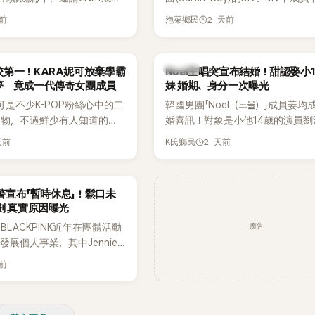
嘉賓。兩人不僅回憶出道前的青
享受夏日，展現了清爽活潑的魅力
天前
2 天前
泡菜鄉民
首度聊起當年鬧得沸沸揚揚的
忍不住笑說：「真的有很多粉
往過。」
K-POP
第一！KARA妮可放棄學霸
Noel主唱突宣布結婚！甜認娶小
夢 竟成一代傳奇女團成員
妹 婚期、身分一次曝光
可是不少K-POP粉絲心中的二
韓國男團「Noel（노을）」成員姜均
人物，不過鮮少有人知道的
婚喜訊！對象是小他14歲的演員劉
不只是舞台上的人氣偶像，更
（유하진 音譯），兩人將於10月3
天前
2 天前
K氏鄉民
不扣的學霸。她日前在節目中
爾低調舉辦婚禮，消息一出立刻引
在美國就讀國中時，曾拿下全
注。
優異成績曝光後，再度掀起網
預警宣布「暫時休息」！鬆口未
劃 真實原因曝光
廣告
LACKPINK近年在團體活動
發展個人事業，其中Jennie
新個人專輯，近期更陸續在演
天前
開新歌，引發粉絲高度期待。
日受訪時也透露，完成今年夏
程後，將暫時放慢腳步，替自