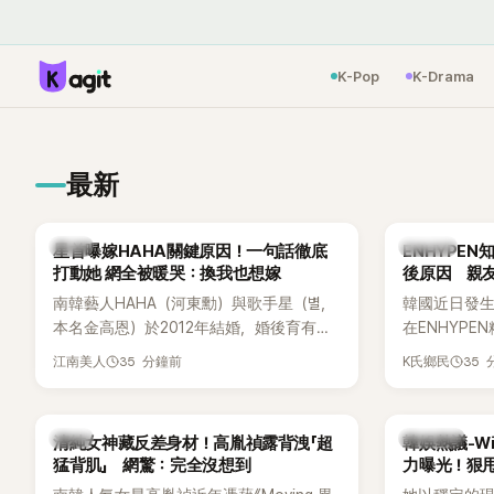
K-Pop
K-Drama
最新
韓星
K-POP
星首曝嫁HAHA關鍵原因！一句話徹底
ENHYPE
打動她 網全被暖哭：換我也想嫁
後原因 親
南韓藝人HAHA（河東勳）與歌手星（별，
韓國近日發
本名金高恩）於2012年結婚，婚後育有兩
在ENHYP
子一女，一家五口生活幸福美滿，也是韓
粉絲，日前在
35 分鐘前
35
江南美人
K氏鄉民
國演藝圈公認的模範夫妻。近日，星首度
不幸身亡，
公開當年決定嫁給HAHA的關鍵原因，竟是
少粉絲湧入
一句讓她至今仍難忘的話，也成為她點頭
親友也陸續
韓星
熱議討論
清純女神藏反差身材！高胤禎露背洩「超
韓娛熱議-Win
步入婚姻的最大理由。
止揣測，盼
猛背肌」 網驚：完全沒想到
力曝光！狠甩