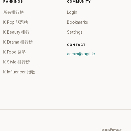
RANKINGS
COMMUNITY
所有排行榜
Login
K-Pop 話題榜
Bookmarks
K-Beauty 排行
Settings
K-Drama 排行榜
CONTACT
K-Food 趨勢
admin@kagit.kr
K-Style 排行榜
K-Influencer 指數
Terms
Privacy