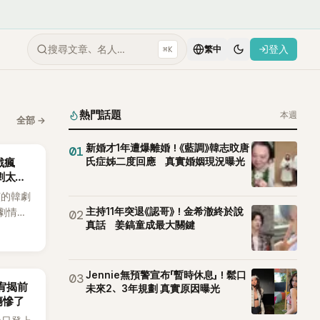
搜尋文章、名人…
登入
⌘K
繁中
熱門話題
本週
全部
→
新婚才1年遭爆離婚！《藍調》韓志旼唐
01
氏症姊二度回應 真實婚姻現況曝光
戲瘋
劇太敢
演的韓劇
主持11年突退《認哥》！金希澈終於說
劇情進
02
真話 姜鎬童成最大關鍵
溫。最
，更接連
上瘋
Jennie無預警宣布「暫時休息」！鬆口
03
韶宥揭前
未來2、3年規劃 真實原因曝光
傷慘了