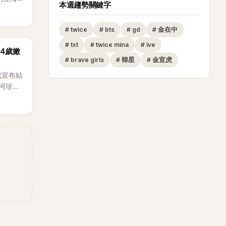
本週趨勢關鍵字
。
#
twice
#
bts
#
gd
#
金在中
#
txt
#
twice mina
#
ive
14歲嫩
#
brave girls
#
韓星
#
金宣虎
成宣布結
河珍
0日在首
發關