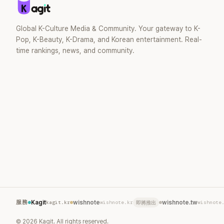
Global K-Culture Media & Community. Your gateway to K-
Pop, K-Beauty, K-Drama, and Korean entertainment. Real-
time rankings, news, and community.
服務
Kagit
kagit.kr
wishnote
wishnote.kr
wishnote.tw
wishnote
即將推出
©
2026
Kagit. All rights reserved.