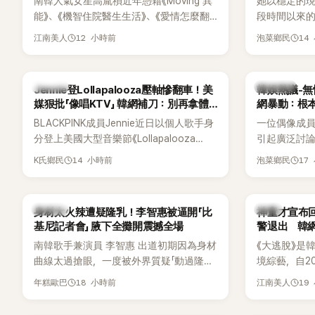
南韓人氣女星高胤禎近年憑藉《Moving 異
她以穩定的
能》、《機智住院醫生生活》、《愛情怎麼翻
段時間以來的
譯？》、《努力克服自卑的我們》等多部熱門
骨頭，怎麼
12 小時前
14
江南美人
泡菜鄉民
作品，躍升為韓劇新一代女神代表，不僅
音量？
演技備受肯定，精緻五官與清新空靈的氣
質也擄獲大批粉絲。近日，她因分享一組
K-POP
熱議討論
Jennie登Lollapalooza壓軸慘翻車！美
韓娛熱議-無
近況照意外掀起熱議，不是因為仙氣十足
媒狠批「像唱KTV」 韓網補刀：別再拿體
網暴動：根
的美貌，而是藏在纖細身材下的超狂背肌
力當藉口
BLACKPINK成員Jennie近日以個人歌手身
一位偶像成
與肩膀線條，反差感十足，讓不少網友看
分登上美國大型音樂節《Lollapalooza
引起廣泛討
傻直呼：「原來她身材這麼猛！」
Chicago》主舞台，不僅成為首位擔任該音
僅外型出眾
14 小時前
17
K氏鄉民
泡菜鄉民
樂節Headliner（壓軸主秀）的K-POP女
SOLO歌手，寫下全新紀錄。然而，演出結
束後卻掀起兩極評價，不僅現場歌唱實力
K-POP
韓星
身材太火辣遭疑隆乳！李智惠被逼開「比
神童才宣布回
遭部分網友質疑，就連美國當地媒體也毫
基尼記者會」 腋下全攤開震撼全場
警退出 韓
不留情給出負評，甚至形容整場演出「就像
南韓歌手兼演員 李智惠 出道初期因為身材
《大逃脫》是
一場豪華KTV」。
曲線太過搶眼，一度被外界質疑「動過隆乳
境綜藝，自20
手術」，最後甚至被公司安排親上火線，召
由鄭鍾淵PD
18 小時前
19
年糕歐巴
江南美人
開前所未見的「泳裝記者會」澄清。這場記者
（DTCU）
會後來還被韓國演藝圈點名為流傳至今的
與龐大世界