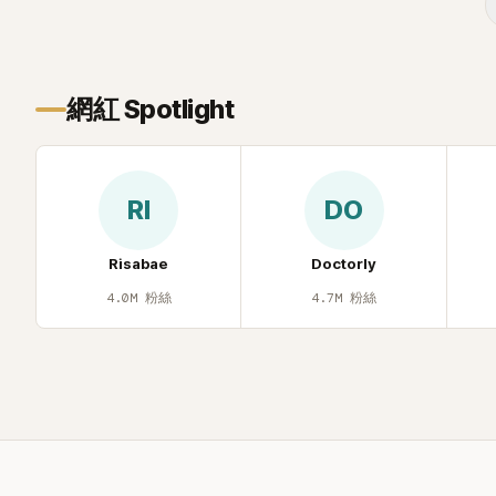
年幼時一度認為「都是我的錯」。
己安排一段
的事件。 回顧李智惠的演藝路，她於
1998 年以混聲團體 S#arp 成員身分出
道，該團在 2000 年代初期紅極一時，由
李智惠、徐智英兩位女成員，以及張錫
網紅 Spotlight
炫、Chris Kim 兩位男成員組成。不過後來
爆出長達四年的團內霸凌風波，甚至傳出
徐智英母親對李智惠言語辱罵、動手等爭
議，最終團體於 2002 年解散。 團體解散
RI
DO
後，李智惠轉型 solo，靠著綜藝與歌唱實
力持續活躍演藝圈。據悉，她當年能加入
S#arp，也與 李尚敏 的賞識有關。 感情方
Risabae
Doctorly
面，李智惠於 2017 年與圈外男友結婚，
4.0M
粉絲
4.7M
粉絲
婚後育有兩個女兒，一家四口生活幸福美
滿。如今除了持續活躍於綜藝節目，她經
營的 YouTube 頻道也即將突破百萬訂閱，
近年內容深受網友喜愛，再度迎來事業第
二春。