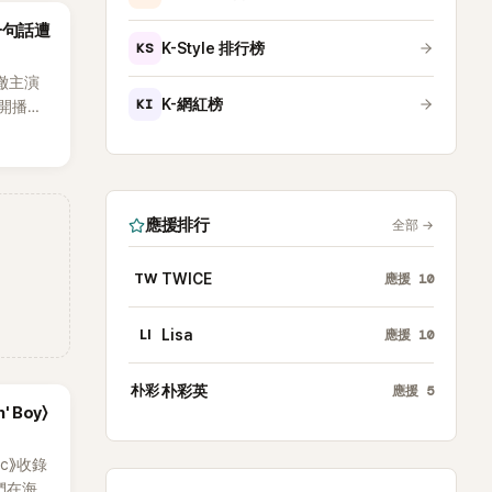
沒找我，這
一句話遭
全場，也
KS
K-Style 排行榜
澈主演
KI
K-網紅榜
開播，
段發言卻
將焦點
女性」意
應援排行
全部
→
TW
TWICE
應援
10
LI
Lisa
應援
10
朴彩
朴彩英
應援
5
' Boy〉
ic》收錄
員們在海邊