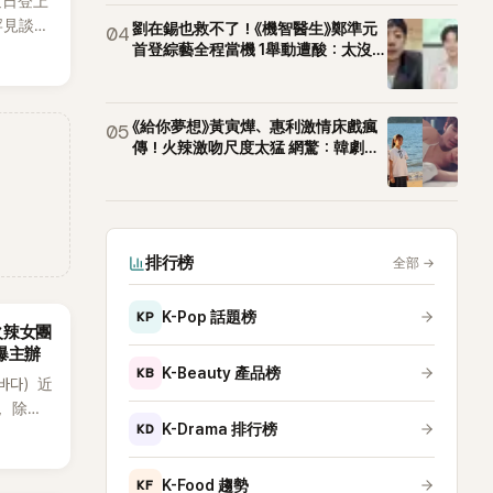
近日登上
罕見談及
劉在錫也救不了！《機智醫生》鄭準元
04
整5年沒
首登綜藝全程當機 1舉動遭酸：太沒誠
意
原因，
白讓現
《給你夢想》黃寅燁、惠利激情床戲瘋
05
傳！火辣激吻尺度太猛 網驚：韓劇太
敢拍
排行榜
全部
→
KP
K-Pop 話題榜
火辣女團
酸爆主辦
KB
K-Beauty 產品榜
（바다）近
》，除了
KD
K-Drama 排行榜
節
從未受邀
KF
K-Food 趨勢