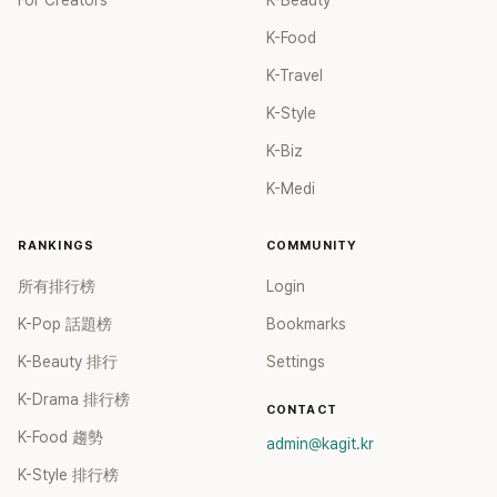
For Creators
K-Beauty
K-Food
K-Travel
K-Style
K-Biz
K-Medi
RANKINGS
COMMUNITY
所有排行榜
Login
K-Pop 話題榜
Bookmarks
K-Beauty 排行
Settings
K-Drama 排行榜
CONTACT
K-Food 趨勢
admin@kagit.kr
K-Style 排行榜