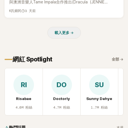
與澳洲音樂人Tame Impala合作推出〈Dracula（JENNIE
Remix）〉的幕後故事，沒想到她一句關於「共同朋友」的回答，
3 天前
K氏鄉民
竟再次引發外界對她與BTS成員V緋聞的討論。
載入更多 →
網紅 Spotlight
全部
→
RI
DO
SU
Risabae
Doctorly
Sunny Dahye
H
4.0M
粉絲
4.7M
粉絲
1.7M
粉絲
熱門話題
本週