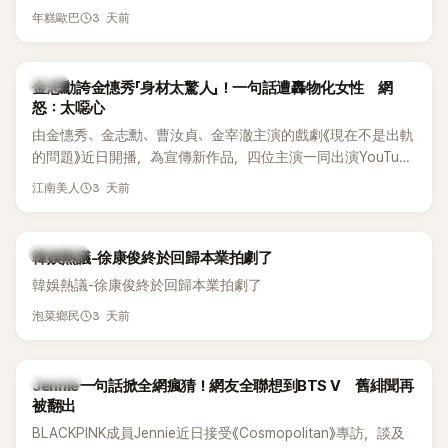
體解散後，李智惠轉型 solo，靠著綜藝與歌唱實力持續活躍演
他當年差點不是以演員身分出道，而是成為男團偶像的一員。
3 天前
年糕歐巴
藝圈。據悉，她當年能加入 S#arp，也與 李尚敏 的賞識有關。
感情方面，李智惠於 2017 年與圈外男友結婚，婚後育有兩個
女兒，一家四口生活幸福美滿。如今除了持續活躍於綜藝節
韓星
金志勳誇金憓秀「身材太驚人」！一句話遭轟物化女性 網
目，她經營的 YouTube 頻道也即將突破百萬訂閱，近年內容深
怒：太噁心
受網友喜愛，再度迎來事業第二春。
由金憓秀、金志勳、曹汝貞、金宰澈主演的戲劇《現在不是出軌
的問題》近日開播，為宣傳新作品，四位主演一同出演YouTube
節目，不料訪談中的一段發言卻意外掀起爭議。不少網友認
3 天前
江南美人
為，他將焦點放在金憓秀的身材，言論帶有「物化女性」意味，
引發大量批評。
熱議討論
韓娛熱議-徐康俊終於回歸本業拍劇了
韓娛熱議-徐康俊終於回歸本業拍劇了
3 天前
泡菜鄉民
K-POP
Jennie一句話掀全網瘋猜！網友全聯想到BTS V 舊緋聞再
被翻出
BLACKPINK成員Jennie近日接受《Cosmopolitan》專訪，談及