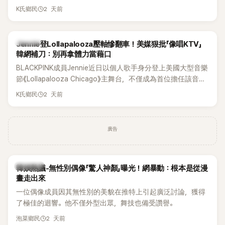
年沒有談戀愛，更首度透露空窗至今的原因，全與上一段戀情
2 天前
K氏鄉民
有關，一番真心告白讓現場來賓都相當震驚。
K-POP
Jennie登Lollapalooza壓軸慘翻車！美媒狠批「像唱KTV」
韓網補刀：別再拿體力當藉口
BLACKPINK成員Jennie近日以個人歌手身分登上美國大型音樂
節《Lollapalooza Chicago》主舞台，不僅成為首位擔任該音樂
節Headliner（壓軸主秀）的K-POP女SOLO歌手，寫下全新紀
2 天前
K氏鄉民
錄。然而，演出結束後卻掀起兩極評價，不僅現場歌唱實力遭
部分網友質疑，就連美國當地媒體也毫不留情給出負評，甚至
形容整場演出「就像一場豪華KTV」。
廣告
熱議討論
韓娛熱議-無性別偶像「驚人神顏」曝光！網暴動：根本是從漫
畫走出來
一位偶像成員因其無性別的美貌在推特上引起廣泛討論，獲得
了極佳的迴響。他不僅外型出眾，舞技也備受讚譽。
2 天前
泡菜鄉民