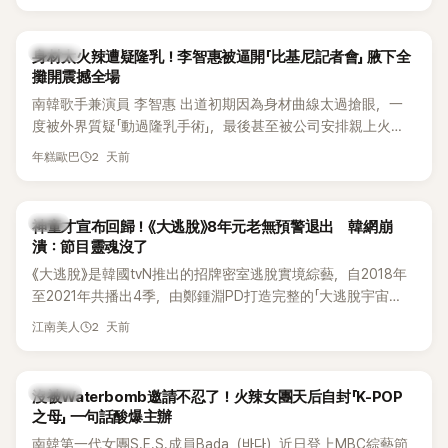
K-POP
身材太火辣遭疑隆乳！李智惠被逼開「比基尼記者會」 腋下全
攤開震撼全場
南韓歌手兼演員 李智惠 出道初期因為身材曲線太過搶眼，一
度被外界質疑「動過隆乳手術」，最後甚至被公司安排親上火
線，召開前所未見的「泳裝記者會」澄清。這場記者會後來還被
2 天前
年糕歐巴
韓國演藝圈點名為流傳至今的「三大記者會」之一。近日她在綜
藝節目中親口回憶這段「隆乳疑雲黑歷史」，話題再度被翻出來
熱議。 2日播出的 SBS 綜藝節目《我的經紀人太難搞－秘書
韓星
神童才宣布回歸！《大逃脫》8年元老無預警退出 韓網崩
鎮》，邀請同時兼顧工作與育兒的演藝圈代表「媽媽群」——李智
潰：節目靈魂沒了
惠、李賢怡、李恩亨，以第13位「My Star」身分登場，分享最真
《大逃脫》是韓國tvN推出的招牌密室逃脫實境綜藝，自2018年
實的生活日常。 節目一開始，李瑞鎮 率先與李智惠會合，兩人
至2021年共播出4季，由鄭鍾淵PD打造完整的「大逃脫宇宙
邊搭車邊聊天，氣氛輕鬆。聊到最近的新聞，李瑞鎮突然直球
（DTCU）」，憑藉燒腦劇情、電影級場景與龐大世界觀，累積
發問：「妳不是上新聞了？說妳去做整形？是人中縮短手術嗎？」
2 天前
江南美人
大批死忠粉絲，被譽為韓國最具代表性的密室逃脫綜藝之一。
一貫犀利又不留情的問法，讓現場瞬間笑成一片。對此，李智
惠也毫不閃躲，淡定接招，兩人鬥嘴默契十足。 話題接著一路
延燒到過去的爭議。李瑞鎮脫口補刀：「妳以前不是還在游泳池
K-POP
沒被Waterbomb邀請不忍了！火辣女團天后自封「K-POP
開過記者會？」直接點名她當年的風波。李智惠聽了忍不住笑
之母」 一句話酸爆主辦
說：「哥怎麼連這個都知道？」李瑞鎮則回嘴：「那時候新聞鬧那
南韓第一代女團S.E.S.成員Bada（바다）近日登上MBC綜藝節