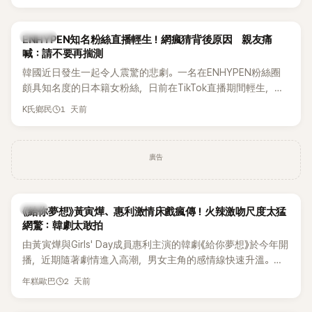
HAHA的關鍵原因，竟是一句讓她至今仍難忘的話，也成為她
點頭步入婚姻的最大理由。
K-POP
ENHYPEN知名粉絲直播輕生！網瘋猜背後原因 親友痛
喊：請不要再揣測
韓國近日發生一起令人震驚的悲劇。一名在ENHYPEN粉絲圈
頗具知名度的日本籍女粉絲，日前在TikTok直播期間輕生，最
終不幸身亡，消息曝光後震驚韓網，也讓不少粉絲湧入社群平
1 天前
K氏鄉民
台哀悼。事發後，死者親友也陸續出面證實噩耗，並呼籲外界
停止揣測，盼逝者安息。
廣告
韓劇
《給你夢想》黃寅燁、惠利激情床戲瘋傳！火辣激吻尺度太猛
網驚：韓劇太敢拍
由黃寅燁與Girls' Day成員惠利主演的韓劇《給你夢想》於今年開
播，近期隨著劇情進入高潮，男女主角的感情線快速升溫。最
新播出的第8集不僅上演火辣吻戲，更接連出現床戲橋段，讓
2 天前
年糕歐巴
相關片段在網路上瘋傳，引發觀眾熱烈討論。