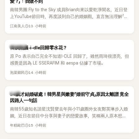
愛？」：我做不到
南韓男團 Fly to the Sky 成員Brian向來以愛乾淨聞名，近日登
上YouTube節目時，再度談到自己的婚姻觀，直言無法理解「連
另一半的口臭、便便臭都要愛」這種說法，更大方表明自己是不
13 小時前
江南美人
婚主義者，一番超直白發言掀起熱議。
熱議討論
韓娛熱議-i-dle回歸零水花？
原 Po 表示自己完全不知道I-DLE 回歸了，雖然雨琦很漂亮，但
感覺是因為 LE SSERAFIM 和 aespa 佔據了市場。
14 小時前
泡菜鄉民
韓星
54歲才結婚破處！韓男星與嫩妻「婚前守貞」原因太離譜 竟全
因路人一句話
南韓55歲知名諧星沈賢燮去年與小11歲圈外女友鄭英琳步入婚
姻，近日在節目中分享與妻子的戀愛故事，笑稱兩人原本想享
受兩人世界，沒想到站在飯店門口時竟被路人認出，還一路替
15 小時前
年糕歐巴
他們加油打氣，讓他害羞到最後直接放棄進飯店，意外成了婚
前一直堅守「婚前守貞」的原因之一。