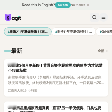
Read this in English?
Switch
No thanks
1
2
3
新婚才1年遭爆離婚！《藍…
主持11年突退《認哥》！…
《給你
最新
全部
→
韓星
IU睽違3個月更新IG！背景音樂竟是前男友的歌 對方才認愛
小18歲新歡
南韓歌手兼演員IU（李知恩）歷經新劇爭議、分手消息及健康
狀況等風波後，終於睽違3個月更新社群平台，一口氣曬出20
張近況照，讓大批粉絲又驚又喜。不過，比起照片本身，更引
13 小時前
江南美人
發熱議的是，她竟選用前男友張基河所屬樂團的歌曲作為背景
音樂，意外掀起韓網討論。
韓星
45歲男星拒婚原因超真實！直言「另一半便便臭、口臭也要