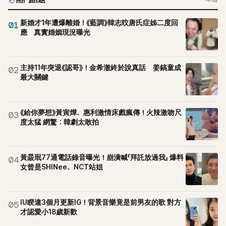
新婚才1年遭爆離婚！《藍調》韓志旼唐氏症姊二度回
01
應 真實婚姻現況曝光
主持11年突退《認哥》！金希澈終於說真話 姜鎬童成
02
最大關鍵
《給你夢想》黃寅燁、惠利激情床戲瘋傳！火辣激吻尺
03
度太猛 網驚：韓劇太敢拍
黃晸珉77通電話錄音曝光！崩潰喊「拜託放過我」 爆料
04
女曾是SHINee、NCT站姐
IU睽違3個月更新IG！背景音樂竟是前男友的歌 對方
05
才認愛小18歲新歡