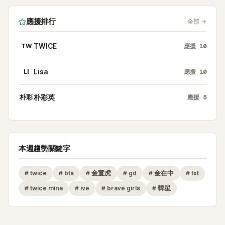
應援排行
全部
→
TW
TWICE
應援
10
LI
Lisa
應援
10
朴彩
朴彩英
應援
5
本週趨勢關鍵字
#
twice
#
bts
#
金宣虎
#
gd
#
金在中
#
txt
#
twice mina
#
ive
#
brave girls
#
韓星