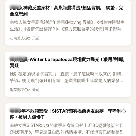
韓星
清純女神藏反差身材！高胤禎露背洩「超猛背肌」 網驚：完
全沒想到
南韓人氣女星高胤禎近年憑藉《Moving 異能》、《機智住院醫生
生活》、《愛情怎麼翻譯？》、《努力克服自卑的我們》等多部熱門
作品，躍升為韓劇新一代女神代表，不僅演技備受肯定，精緻
2 天前
江南美人
五官與清新空靈的氣質也擄獲大批粉絲。近日，她因分享一組
近況照意外掀起熱議，不是因為仙氣十足的美貌，而是藏在纖
細身材下的超狂背肌與肩膀線條，反差感十足，讓不少網友看
熱議討論
韓娛熱議-Winter Lollapalooza現場實力曝光！狠甩「對嘴」
傻直呼：「原來她身材這麼猛！」
質疑
她以穩定的現場演唱實力，直接平息了這段時間以來的「對嘴」
爭議。明明瘦到像只剩骨頭，怎麼還能唱出這麼驚人的爆發力
和音量？
2 天前
泡菜鄉民
韓星
整整5年不敢談戀愛！SISTAR韶宥揭前男友惡夢 李孝利心
疼：被男人傷慘了
南韓女團SISTAR出身的歌手韶宥近日登上JTBC戀愛談話節目
《戀愛戰爭》，罕見談及自己的感情生活，不僅坦言已經整整5