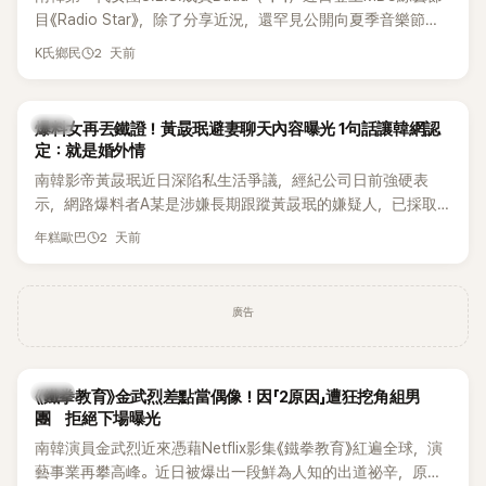
麼大，不知道才奇怪吧。」一來一往，氣氛反而更加輕鬆。 談到
目《Radio Star》，除了分享近況，還罕見公開向夏季音樂節
當年情況，李智惠終於鬆口坦言，當時確實被質疑動過隆胸手
Waterbomb喊話，笑稱自己至今從未受邀演出，更幽默表示：
2 天前
K氏鄉民
術。她回憶：「拍了比基尼照片之後，就開始被說是不是去隆乳
「我名字就叫『Bada（海）』，Waterbomb卻沒找我，這根本只
了。」為了澄清誤會，她只好親自站出來說清楚。 李智惠進一步
是懂了皮毛。」一番話笑翻全場，也引發網友熱議。
解釋，當時隆胸手術幾乎只有「腋下切開」一種方式，「所以我就
韓星
想，既然一直說我有做，那我乾脆把腋下給大家看，證明我根
爆料女再丟鐵證！黃晸珉避妻聊天內容曝光 1句話讓韓網認
定：就是婚外情
本沒動過。」一句話說完，全場瞬間炸鍋，來賓又驚又笑。 事實
上，早在 2006 年，李智惠就為了證明自己沒有「隆乳」，真的
南韓影帝黃晸珉近日深陷私生活爭議，經紀公司日前強硬表
召開了一場泳裝記者招待會。當時她穿著比基尼站在一排攝影
示，網路爆料者A某是涉嫌長期跟蹤黃晸珉的嫌疑人，已採取
機前，面對媒體擺出各種姿勢，畫面至今仍被網友津津樂道。
法律行動。不過，A某並未因此停止發聲，5日再度透過社群平
2 天前
年糕歐巴
這段為平息爭議、直接公開腋下畫面自證清白的往事再度被提
台公開更多內容，反駁經紀公司的說法，強調兩人的聯繫一直
起，節目現場立刻充滿驚呼聲與笑聲，也再次讓人見識到她面
都是「雙向互動」，並非外界所稱的單方面騷擾。
對流言時「豁出去」的直率性格。其實她過去也曾在 SBS 節目
廣告
《脫掉鞋子恢單4Men》 中，親自公開那張當年引發話題的「腋下
比基尼照」，再次重提這段至今仍被粉絲視為黑歷史代表作的事
件。 回顧李智惠的演藝路，她於 1998 年以混聲團體 S#arp 成
員身分出道，該團在 2000 年代初期紅極一時，由李智惠、徐
韓星
《鐵拳教育》金武烈差點當偶像！因「2原因」遭狂挖角組男
智英兩位女成員，以及張錫炫、Chris Kim 兩位男成員組成。不
團 拒絕下場曝光
過後來爆出長達四年的團內霸凌風波，甚至傳出徐智英母親對
南韓演員金武烈近來憑藉Netflix影集《鐵拳教育》紅遍全球，演
李智惠言語辱罵、動手等爭議，最終團體於 2002 年解散。 團
藝事業再攀高峰。近日被爆出一段鮮為人知的出道祕辛，原來