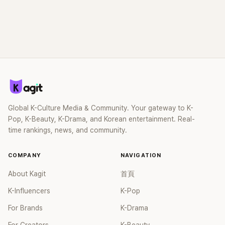
Global K-Culture Media & Community. Your gateway to K-
Pop, K-Beauty, K-Drama, and Korean entertainment. Real-
time rankings, news, and community.
COMPANY
NAVIGATION
About Kagit
首頁
K-Influencers
K-Pop
For Brands
K-Drama