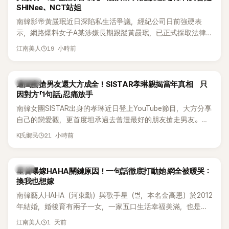
SHINee、NCT站姐
南韓影帝黃晸珉近日深陷私生活爭議，經紀公司日前強硬表
示，網路爆料女子A某涉嫌長期跟蹤黃晸珉，已正式採取法律
行動。不過，A並未停止發聲，持續透過社群平台公開爆料，反
19 小時前
江南美人
駁經紀公司的說法，強調兩人一直維持雙向聯繫，並非外界所
稱的單方面騷擾。如今，韓媒《Dispatch》再曝光雙方77通電話
的錄音內容，而A也首度承認自己過去曾是SHINee、NCT等偶
K-POP
遭閨蜜搶男友還大方成全！SISTAR孝琳親揭當年真相 只
像團體的「站姐」，事件持續延燒。
因對方「1句話」忍痛放手
南韓女團SISTAR出身的孝琳近日登上YouTube節目，大方分享
自己的戀愛觀，更首度坦承過去曾遭最好的朋友搶走男友。她
表示，當時選擇瀟灑放手，但如果同樣的事情現在再發生，「我
21 小時前
K氏鄉民
絕對不會坐視不管」，直率發言掀起熱議。
韓星
星首曝嫁HAHA關鍵原因！一句話徹底打動她 網全被暖哭：
換我也想嫁
南韓藝人HAHA（河東勳）與歌手星（별，本名金高恩）於2012
年結婚，婚後育有兩子一女，一家五口生活幸福美滿，也是韓
國演藝圈公認的模範夫妻。近日，星首度公開當年決定嫁給
1 天前
江南美人