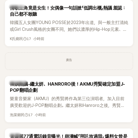
K-POP
情歌主角竟是女生！女偶像一句話掀「低調出櫃」熱議 羞認：
自己都不敢聽
韓國五人女團YOUNG POSSE於2023年出道，與一般主打清純
或Girl Crush風格的女團不同，她們以濃厚的Hip-Hop元素、自
創Rap及成員親自參與創作為特色，MV也融入美式街頭、塗
17 小時前
K氏鄉民
鴉、滑板等文化元素。雖然並非出身四大經紀公司，仍憑藉鮮
明的音樂風格，在海外尤其是歐美市場累積不少人氣，逐漸成
為第五代女團中極具辨識度的新生代代表之一。
廣告
熱議討論
韓娛熱議-繼太妍、HANRORO後！AKMU秀賢確定加盟J-
POP翻唱企劃
樂童音樂家（AKMU）的秀賢將作為第三位演唱者，加入目前
廣受歡迎的J-POP翻唱企劃。繼太妍和Hanroro之後，秀賢已
獲選為第三首翻唱歌曲的主唱，並於近期完成錄音。
17 小時前
泡菜鄉民
韓星
黃晸珉77通電話錄音曝光！崩潰喊「拜託放過我」 爆料女曾是