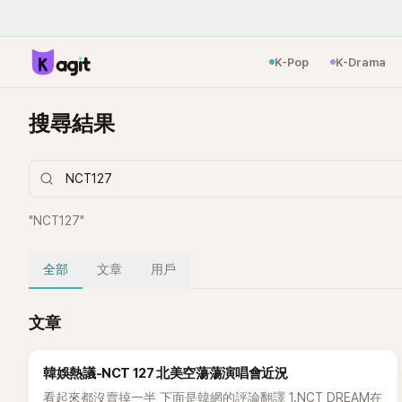
K-Pop
K-Drama
搜尋結果
"
NCT127
"
全部
文章
用戶
文章
韓娛熱議-NCT 127 北美空蕩蕩演唱會近況
看起來都沒賣掉一半 下面是韓網的評論翻譯 1.NCT DREAM在