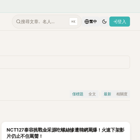
搜尋文章、名人…
登入
⌘K
繁中
僅標題
全文
最新
相關度
NCT127泰容挑戰金采源吃螺絲慘遭韓網罵爆！火速下架影
片仍止不住罵聲！