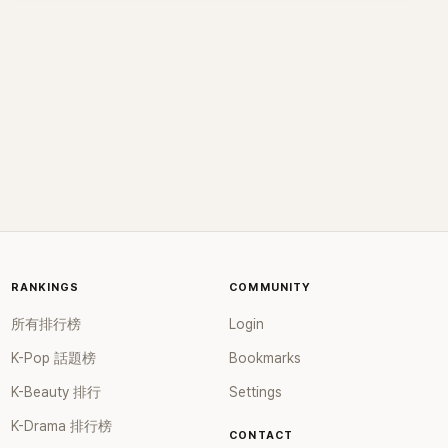
疑首爾歌謠大賞的評分準則。在其中一篇文章《羅列首爾歌謠
尾聲時站席部分觀衆出現混亂，爲了觀衆的安全，不得不中斷
采源也不覺得有什麼，跟著看得開心到笑出來啊…」。 有網友
大賞事態的真實》，當中表示NCT Dream的成績能獲得本賞，
了演出」。 DyandraGlobal Edutainment表示：「由於擔心觀衆
覺得沒什麼「超抖音XDDD」、「就是很可愛的失誤啊，論壇上還
但也沒能獲得，還有比起NCT 127，其他成績更好的男團連本
的健康和安全，認爲這樣下去很難安全進行，因此不得不決定
不是上傳過好幾次這個影片說很可愛」、「這個不好笑嗎？很常
賞都沒能拿。甚至表示NCT 127是SM第一隊連月間排行榜都
中斷演出，對未能看到NCT 127演出的觀衆表示歉意。在5日
上熱搜啊」、「又想黑人了…上網搜一下challenge明明就很多影
沒能打進的隊伍，但是卻獲得大賞，網友懷疑造假。今天韓媒
的演出中，將追加安排醫療人員和維持秩序的人員，把觀衆的
片了」、「應該不是要嘲弄，但的確不好笑」。 小編：網友們真
《體育京鄉》就報導了NCT 127獲得大賞的理由。簡單整理 -壓
安全放在首位。」另外，主辦方在當天演出之前還受到了設置
的吵得好激烈…
倒性的專輯銷售量 -在世界幾個排行榜中處於上位圈，代表K-
炸彈的威脅，但當地警方搜索結果表示沒有特別發現，因此演
Pop的組合 -獲得全球喜愛，能夠作為後輩的榜樣 -今年K-Pop
出如期進行，但最終卻因觀衆安全原因中途中斷。
最高Billboard排行+優秀成績 很明顯以上4個理由未能說服網
友，直接引來1408個留言，網友更是嘲笑4個理由的主語都不
是NCT 127，對於NCT 127獲得大賞感到不滿。韓網友留言
「說真的還以為大賞不是IU就是防彈…最不怎麼樣也是Dream，
沒想到127從天而降…」 「確定不是防彈的新聞？？」 「SM自己弄
RANKINGS
個頒獎禮吧！在曠野中把獎分了吧～～下次不要出現了！」 「真
COMMUNITY
的不覺得丟臉嗎？？」 「SM真的是硬推…遇到“好”公司的重要
所有排行榜
Login
性」
K-Pop 話題榜
Bookmarks
K-Beauty 排行
Settings
K-Drama 排行榜
CONTACT