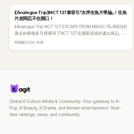
信報道說：「臨時檢查結果顯示，在NCT127演唱會現場上，並
到宣傳NCT DREAM的電郵中，卻是連結到NCT團體的網站。
Stray Kids吧。 13.SM的男團在北美沒人氣，應該選小一點的
沒有發現可疑物體。」據悉，當地警方帶同探測犬到場進行了
粉絲也質疑「到底是單純因為美國流通公司失誤或是不了解而
場地，但卻選了滿座的場地，這樣才會被指責貪心……14.那
《Analogue Trip》NCT 127泰容引「水拌生魚片爭論」！生魚
搜索，但沒有發現任何爆炸品。 與此同時，
發送該宣傳電郵」，也指「SM娛樂沒可能不知道該郵件的內
NCT DREAM就只去印尼和韓國巡演啦。15.美國人不吃K-
片老闆忍不住開口！
S.M.Entertainment也向韓國媒體轉達了正式立場：「經確認，
容」。 收到郵件的海外粉絲也開始表示不滿，集體抗議SM，更
POP那套，因為那裡是大男子主義文化，還有實力和魅力都超
《Analogue Trip NCT 127:ESCAPE FROM MAGIC ISLAND》在
當地警方公佈了這是虛假事實。」所幸，NCT127能繼續如常舉
指甚至「NCT DOJAEJUNG和NCT 127成員泰容出專輯的情況
群的流行明星，為何要特別去追K-POP呢？西方的K-POP粉絲
過去的兩個多月裡展現了NCT 127充滿緊張感的逃出島記，受
行演唱會。 先前，在網上就已經通過各大SNS瘋傳了有關
下也絕對不會收到電郵宣傳」、「真讓人生氣啊！海外粉絲們都
大多都是亞裔。 16.空位比想像中多呢QAQ。17.哇，我要去那
到了粉絲們的喜愛。 下週只剩下最後一個片段，爲了感到遺
NCT 127演唱會上收到四封炸彈恐怖威脅信的內容。信中不只
在等著，讓127去美國，去歐洲吧！」 有粉絲更提到這種情況
裡呢！雖然不是NCT的粉絲，但第一次看他們的演出，超期待
5 年前
年糕歐巴
憾的粉絲們準備了另一個幕後花絮，粉絲能觀看「專業吃播偶
寫著「ICEBSD 2022年11月4日」，更寫上數百種即用型炸藥的
對NCT 127來說並不是第一次，提到SM娛樂在3月份擅自把
的！18.2022年在美洲巡演，一個月前公告、兩週前開票，結
像」NCT 127成員們的9人9色吃播。11日下午11點公開的幕後
類型。 目前，NCT 127將如常進行演唱會演出，當地警方為
NCT 127日本官方Twitter賬號換成NCT的團體賬號，而且在
果一小時內售罄，二手票價也超高，這成為歷代級收益的團體
花絮中，從原汁原味的盛裝海鮮到傳授食譜後再現的戰斧式牛
了以防萬一，表示會派250名警員到場戒備，好讓粉絲和NCT
事前完全沒有公開宣佈，引來粉絲不滿。 小編：SM娛樂要交
就是NCT 127。但之後放棄了美國市場，時隔三年再巡演，這
排，每個小片段都以豐盛的美食吸引著觀眾。其中，片段中能
127安心享受演唱會過程。另外，NCT 127正在舉辦第二次世
代一下吧！🧐 相關文章：韓網不滿NCT 127獲得首爾歌謠大
還是服役空白期的團體……2021年在美國專輯銷量還進了前十
看到NCT127成員們首次到達舞衣島拍攝MV後，吃了一桌海
界巡演「NEO CITY - THE LINK」，今天(4日)和5日在印度雅加
賞！懷疑SM造假 網友反應一面倒！《Analogue Trip》NCT 127
的團體，對我們來說，美洲巡演的空白期真是心痛，知道情況
鮮的的真實情況。 NCT127成員們完全沒有想到會被困在舞衣
達演出後，12月3日至5日將在泰國曼谷舉行演出。 NCT127
泰容引「水拌生魚片爭論」！生魚片老闆忍不住開口！NCT 127
的別亂說話貶低我們。 19.公司當然想辦巡演，賺最多錢，宣
島，他們明朗的樣子也引來了注目。 特別是，泰容在現場用
是NCT的第二支分隊及首支固定分隊，成員包括Johnny、楷
陷入海報抄襲爭議 ！遭改圖反擊「NCT直接竊取我們的作品」
傳效果也最高，對股價影響最大，為什麼不讓他們去呢？
一句話展開了令人驚訝的水拌生魚片爭論，泰容吃了一口生魚
燦、Mark、昀昀、泰容、在玹、悠太、 泰一、廷祐、道英。
20.aespa可是全場賣完呢，乾脆推aespa吧。
片後突然說：「裡面有放汽水。」其他成員一致表示不相信。 因
Global K-Culture Media & Community. Your gateway to K-
為沒人相信自己的話，所以泰容就說不如問一下老闆來結束這
Pop, K-Beauty, K-Drama, and Korean entertainment. Real-
場爭論，生魚片店老闆說：「裡面沒放汽水。」本來打算繼續取
time rankings, news, and community.
笑泰容的成員卻被老闆下一句話嚇到。泰容問老闆：「原本其
他水拌生魚片應該都會放汽水吧？」生魚片店老闆說：「對的。」
這才令泰容放下心來，而其他成員卻被事實衝擊。