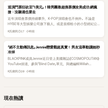
K-POP
巡演門票狂砍至「1美元」！韓男團靠超佛票價攻美成功 網瘋
搶：沒聽過也要去
近年演唱會票價持續攀升，K-POP演唱會也不例外。不論是
HYBE等大型娛樂公司旗下藝人，或是規模較小的小型經紀公
司，偶爾都會引發粉絲對票價過高的抱怨，甚至直呼「太不合
17 小時前
K氏鄉民
理」。沒想到近日卻有韓國男團反其道而行，直接祭出超佛心票
價，意外在海外掀起話題。
K-POP
「絕不主動傳訊息」Jennie戀愛觀超真實！ 男友這舉動讓她秒
冷掉
BLACKPINK成員Jennie近日登上美國雜誌《COSMOPOLITAN》
YouTube頻道，參與「Blind Date」單元，與總編輯Willah
Bennett大聊感情話題，從挑選約會對象、聯絡方式，到第一次
20 小時前
K氏鄉民
約會可能瞬間扣分的行為，全都大方分享，直率又帶點幽默的
戀愛觀引發討論。
現在熱讀