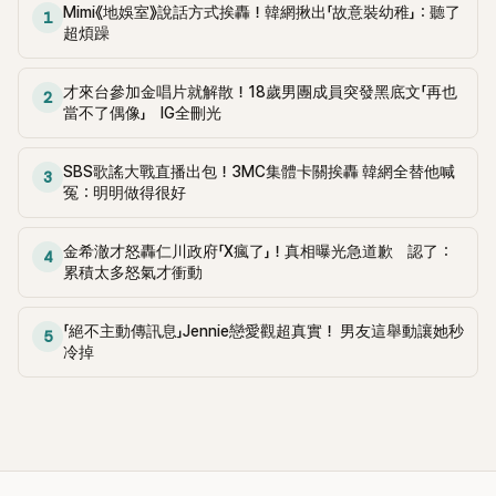
Mimi《地娛室》說話方式挨轟！韓網揪出「故意裝幼稚」：聽了
1
超煩躁
才來台參加金唱片就解散！18歲男團成員突發黑底文「再也
2
當不了偶像」 IG全刪光
SBS歌謠大戰直播出包！3MC集體卡關挨轟 韓網全替他喊
3
冤：明明做得很好
金希澈才怒轟仁川政府「X瘋了」！真相曝光急道歉 認了：
4
累積太多怒氣才衝動
「絕不主動傳訊息」Jennie戀愛觀超真實！ 男友這舉動讓她秒
5
冷掉