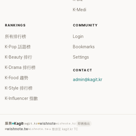
K-Medi
RANKINGS
COMMUNITY
所有排行榜
Login
K-Pop 話題榜
Bookmarks
K-Beauty 排行
Settings
K-Drama 排行榜
CONTACT
K-Food 趨勢
admin@kagit.kr
K-Style 排行榜
K-Influencer 指數
服務
Kagit
kagit.kr
wishnote
wishnote.kr
即將推出
wishnote.tw
wishnote.tw
→ 整併至 kagit.kr TC