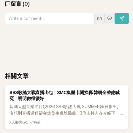
留言
(
0
)
相關文章
K-POP
SBS歌謠大戰直播出包！3MC集體卡關挨轟 韓網全替他喊
冤：明明做得很好
韓國大型音樂節目《2026 SBS歌謠大戰 SUMMER》9日播出，
沒想到直播過程卻突然發生尷尬插曲！3位主持人在介紹下一
組表演者時突然集體卡關，現場一度陷入停頓，就連製作人員
1 小時前
K氏鄉民
都緊急衝上舞台確認流程表，整段畫面毫無遮掩地被直播播
出，隨即掀起網友熱議。