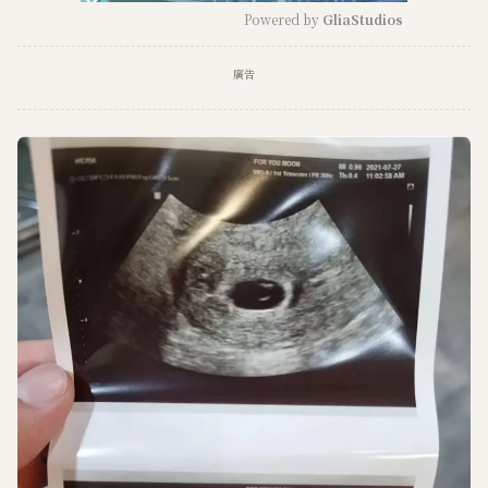
Powered by 
GliaStudios
M
廣告
u
t
e