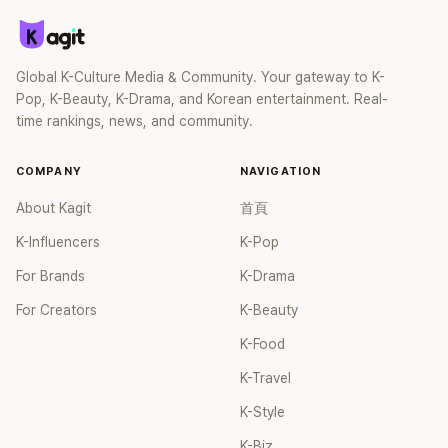
Global K-Culture Media & Community. Your gateway to K-
Pop, K-Beauty, K-Drama, and Korean entertainment. Real-
time rankings, news, and community.
COMPANY
NAVIGATION
About Kagit
首頁
K-Influencers
K-Pop
For Brands
K-Drama
For Creators
K-Beauty
K-Food
K-Travel
K-Style
K-Biz