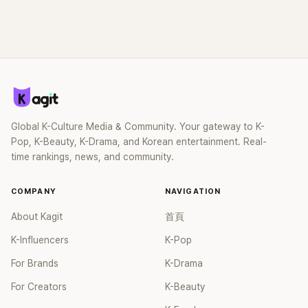
Global K-Culture Media & Community. Your gateway to K-
Pop, K-Beauty, K-Drama, and Korean entertainment. Real-
time rankings, news, and community.
COMPANY
NAVIGATION
About Kagit
首頁
K-Influencers
K-Pop
For Brands
K-Drama
For Creators
K-Beauty