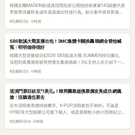
韓國女團MADEIN前成員佳誾先前公開指控前東家143娛樂代表
李龍學涉嫌對未成年成員做出性侵行為，如今案件再有新進
展！法院日前判決另外2名MADEIN成員勝訴，認定她們與143
2 小時前
K氏鄉民
娛樂簽訂的專屬合約無效，不過公司已提出上訴，目前案件仍
在審理中。
K-POP
SBS歌謠大戰直播出包！3MC集體卡關挨轟 韓網全替他喊
冤：明明做得很好
韓國大型音樂節目《2026 SBS歌謠大戰 SUMMER》9日播出，
沒想到直播過程卻突然發生尷尬插曲！3位主持人在介紹下一
組表演者時突然集體卡關，現場一度陷入停頓，就連製作人員
3 小時前
K氏鄉民
都緊急衝上舞台確認流程表，整段畫面毫無遮掩地被直播播
出，隨即掀起網友熱議。
K-POP
巡演門票狂砍至「1美元」！韓男團靠超佛票價攻美成功 網瘋
搶：沒聽過也要去
近年演唱會票價持續攀升，K-POP演唱會也不例外。不論是
HYBE等大型娛樂公司旗下藝人，或是規模較小的小型經紀公
司，偶爾都會引發粉絲對票價過高的抱怨，甚至直呼「太不合
19 小時前
K氏鄉民
理」。沒想到近日卻有韓國男團反其道而行，直接祭出超佛心票
價，意外在海外掀起話題。