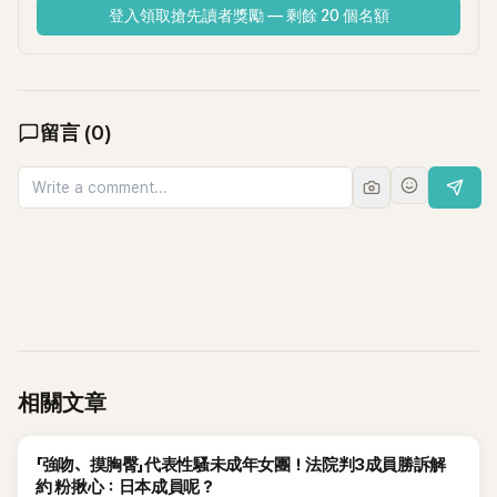
登入領取搶先讀者獎勵 — 剩餘 20 個名額
留言
(
0
)
相關文章
K-POP
「強吻、摸胸臀」代表性騷未成年女團！法院判3成員勝訴解
約 粉揪心：日本成員呢？