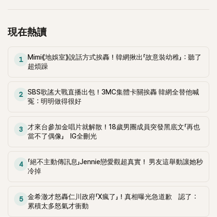
現在熱讀
Mimi《地娛室》說話方式挨轟！韓網揪出「故意裝幼稚」：聽了
1
超煩躁
SBS歌謠大戰直播出包！3MC集體卡關挨轟 韓網全替他喊
2
冤：明明做得很好
才來台參加金唱片就解散！18歲男團成員突發黑底文「再也
3
當不了偶像」 IG全刪光
「絕不主動傳訊息」Jennie戀愛觀超真實！ 男友這舉動讓她秒
4
冷掉
金希澈才怒轟仁川政府「X瘋了」！真相曝光急道歉 認了：
5
累積太多怒氣才衝動