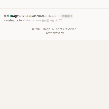
服務
Kagit
kagit.kr
wishnote
wishnote.kr
即將推出
wishnote.tw
wishnote.tw
→ 整併至 kagit.kr TC
©
2026
Kagit. All rights reserved.
Terms
Privacy