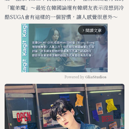
「寵弟魔」～最近在韓國論壇有韓網友表示沒想到冷
酷SUGA會有這樣的一個習慣，讓人感覺很意外～
閱讀文章
arrow_forward_ios
Powered by 
GliaStudios
M
u
t
e