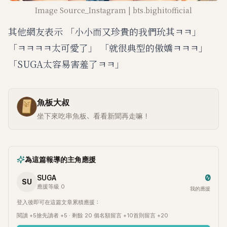
Image Source_Instagram | bts.bighitofficial
其他網友表示 「小小而又珍貴的我們玧其ㅋㅋ」
「ㅋㅋㅋㅋ太可愛了」 「就很典型的傲嬌ㅋㅋㅋ」
「SUGA太容易害羞了ㅋㅋ」
魚板大叔
坐下來吃串魚板、看看新聞再走嘛！
為這篇報導的主角應援
0
SUGA
SU
應援等級 0
我的應援
登入後即可在這篇文章累積應援：
閱讀 +5
搶先讀者 +5 · 剩餘 20 個名額
留言 +10
首則留言 +20