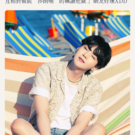
互相對看說“莎朗嘿”的稱讚地獄 」網友好壞XDD