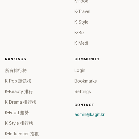
K-Food
K-Travel
K-Style
K-Biz
K-Medi
RANKINGS
COMMUNITY
所有排行榜
Login
K-Pop 話題榜
Bookmarks
K-Beauty 排行
Settings
K-Drama 排行榜
CONTACT
K-Food 趨勢
admin@kagit.kr
K-Style 排行榜
K-Influencer 指數