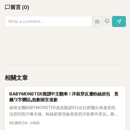
留言
(
0
)
相關文章
K-POP
BABYMONSTER雅譞中文翻車！洋裝穿反遭粉絲抓包 竟
飆「2字髒話」急刪留言道歉
南韓女團BABYMONSTER成員雅譞9日在社群曬出海邊美照，
沒想到照片曝光後，粉絲卻發現她竟然把洋裝整件穿反。雅譞
看到提醒後，立刻用中文回應，沒想到一句話卻因用詞太過粗
9 小時前
K氏鄉民
俗，引發不少懂中文的粉絲討論。