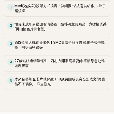
Mimi《地娛室》說話方式挨轟！韓網揪出「故意裝幼稚」：聽了
1
超煩躁
性侵未成年男星開嗆演藝圈！酸朴河宣買精品 竟嗆柳秀榮
2
「再拍情色片養老婆」
SBS歌謠大戰直播出包！3MC集體卡關挨轟 韓網全替他喊
3
冤：明明做得很好
27歲站姐遭網暴輕生！西村力開唱照常耍帥 單親母急赴韓
4
處理後事
才來台參加金唱片就解散！18歲男團成員突發黑底文「再也
5
當不了偶像」 IG全刪光