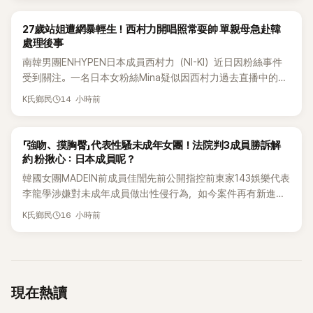
K-POP
27歲站姐遭網暴輕生！西村力開唱照常耍帥 單親母急赴韓
處理後事
南韓男團ENHYPEN日本成員西村力（NI-KI）近日因粉絲事件
受到關注。一名日本女粉絲Mina疑似因西村力過去直播中的言
論遭外界解讀，進而捲入網路爭議，承受大量負面留言。日前
14 小時前
K氏鄉民
傳出她在韓國不幸離世，消息曝光後引發粉絲圈震撼。
K-POP
「強吻、摸胸臀」代表性騷未成年女團！法院判3成員勝訴解
約 粉揪心：日本成員呢？
韓國女團MADEIN前成員佳誾先前公開指控前東家143娛樂代表
李龍學涉嫌對未成年成員做出性侵行為，如今案件再有新進
展！法院日前判決另外2名MADEIN成員勝訴，認定她們與143
16 小時前
K氏鄉民
娛樂簽訂的專屬合約無效，不過公司已提出上訴，目前案件仍
在審理中。
現在熱讀