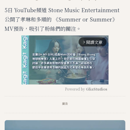
5日 YouTube頻道 Stone Music Entertainment
公開了孝琳和多順的 《Summer or Summer》
MV預告，吸引了粉絲們的關注。
閱讀文章
arrow_forward_ios
Powered by 
GliaStudios
M
廣告
u
t
e