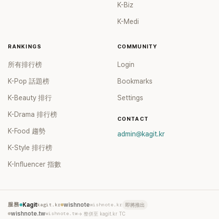
K-Biz
K-Medi
RANKINGS
COMMUNITY
所有排行榜
Login
K-Pop 話題榜
Bookmarks
K-Beauty 排行
Settings
K-Drama 排行榜
CONTACT
K-Food 趨勢
admin@kagit.kr
K-Style 排行榜
K-Influencer 指數
服務
Kagit
kagit.kr
wishnote
wishnote.kr
即將推出
wishnote.tw
wishnote.tw
→ 整併至 kagit.kr TC