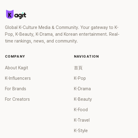
Global K-Culture Media & Community. Your gateway to K-
Pop, K-Beauty, K-Drama, and Korean entertainment. Real-
time rankings, news, and community.
COMPANY
NAVIGATION
About Kagit
首頁
K-Influencers
K-Pop
For Brands
K-Drama
For Creators
K-Beauty
K-Food
K-Travel
K-Style