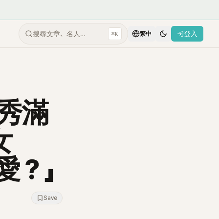
搜尋文章、名人…
登入
⌘K
繁中
秀滿
女
愛？」
Save