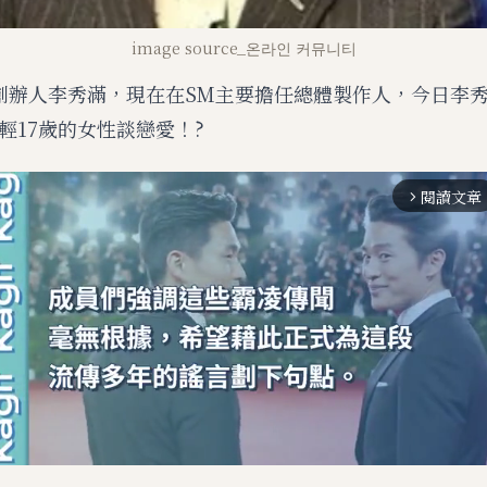
image source_온라인 커뮤니티
創辦人李秀滿，現在在SM主要擔任總體製作人，今日李
輕17歲的女性談戀愛！?
閱讀文章
arrow_forward_ios