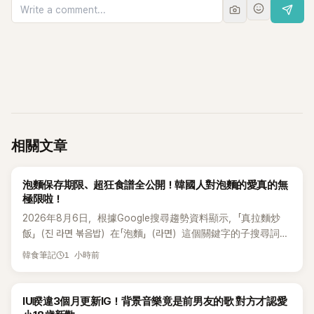
相關文章
K-FOOD
泡麵保存期限、超狂食譜全公開！韓國人對泡麵的愛真的無
極限啦！
2026年8月6日，根據Google搜尋趨勢資料顯示，「真拉麵炒
飯」（진 라면 볶음밥）在「泡麵」（라면）這個關鍵字的子搜尋詞
中，達到「Breakout」等級的爆發性成長，在過去一週內引起了
1 小時前
韓食筆記
爆炸性的關注。這充分展現了韓國人對於泡麵的各種創意吃
法，有著極高的探索精神。泡麵對韓國人來說，不只是一種靈
魂食物，現在更透過各種創意食譜重新誕生，為大家帶來全新
韓星
IU睽違3個月更新IG！背景音樂竟是前男友的歌 對方才認愛
的美食體驗。它不再只是單純的麵食料理，而是進化成炒飯、