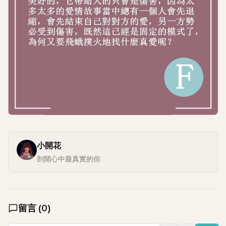
小開花
剖開心中最真實的你
留言
(
0
)