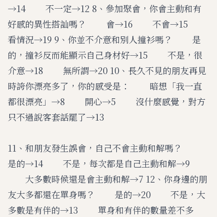
→14 不一定→12 8、參加聚會，你會主動和有
好感的異性搭訕嗎？ 會→16 不會→15
看情況→19 9、你並不介意和別人撞衫嗎？ 是
的，撞衫反而能顯示自己身材好→15 不是，很
介意→18 無所謂→20 10、長久不見的朋友再見
時誇你漂亮多了，你的感受是： 暗想「我一直
都很漂亮」→8 開心→5 沒什麼感覺，對方
只不過說客套話罷了→13
11、和朋友發生誤會，自己不會主動和解嗎？
是的→14 不是，每次都是自己主動和解→9
大多數時候還是會主動和解→7 12、你身邊的朋
友大多都還在單身嗎？ 是的→20 不是，大
多數是有伴的→13 單身和有伴的數量差不多