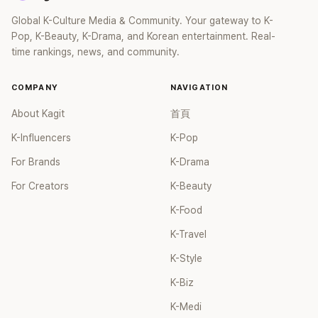
Global K-Culture Media & Community. Your gateway to K-
Pop, K-Beauty, K-Drama, and Korean entertainment. Real-
time rankings, news, and community.
COMPANY
NAVIGATION
About Kagit
首頁
K-Influencers
K-Pop
For Brands
K-Drama
For Creators
K-Beauty
K-Food
K-Travel
K-Style
K-Biz
K-Medi