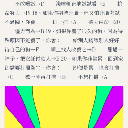
不敢嚐試→F 淺嚐輒止地試試看→E 拚
命努力→19 18、如果你期待升職，但又怕升職考試
不過關，你會： 拼一把→A 聽天由命→20
儘力而為→B 19、如果你養了很久的狗，因為特
殊原因不能養了，你會： 給別人錢讓別人好好
待自己的狗→F 網上找人收養它→D 難過一
陣子，把它託付給人→E 20、如果你非常累，回到家
卻需要打掃衛生，你會： 即便是累，也會打掃
→C 歇一陣再打掃→Ｂ 不想打掃→A