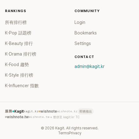
RANKINGS
COMMUNITY
所有排行榜
Login
K-Pop 話題榜
Bookmarks
K-Beauty 排行
Settings
K-Drama 排行榜
CONTACT
K-Food 趨勢
admin@kagit.kr
K-Style 排行榜
K-Influencer 指數
服務
Kagit
kagit.kr
wishnote
wishnote.kr
即將推出
wishnote.tw
wishnote.tw
→ 整併至 kagit.kr TC
©
2026
Kagit. All rights reserved.
Terms
Privacy