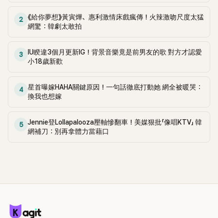
《給你夢想》黃寅燁、惠利激情床戲瘋傳！火辣激吻尺度太猛
2
網驚：韓劇太敢拍
IU睽違3個月更新IG！背景音樂竟是前男友的歌 對方才認愛
3
小18歲新歡
星首曝嫁HAHA關鍵原因！一句話徹底打動她 網全被暖哭：
4
換我也想嫁
Jennie登Lollapalooza壓軸慘翻車！美媒狠批「像唱KTV」 韓
5
網補刀：別再拿體力當藉口