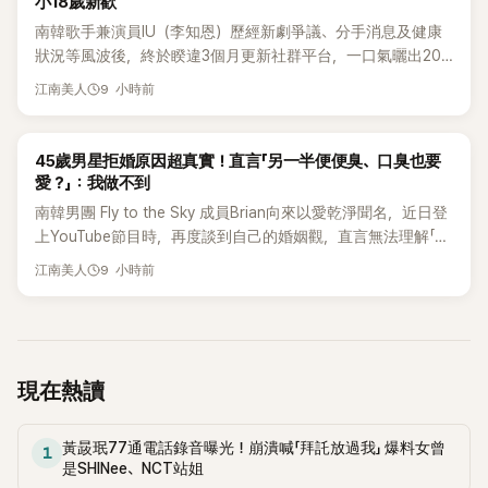
小18歲新歡
火鍋等多樣化的形式，真的讓人大開眼界！泡麵相關熱門急升
南韓歌手兼演員IU（李知恩）歷經新劇爭議、分手消息及健康
搜尋字詞Breakout真拉麵炒飯（진 라면 볶음밥）+300%泡麵仙
狀況等風波後，終於睽違3個月更新社群平台，一口氣曬出20
人（라면 선인）+200%俊子泡麵（준코 라면）+140%金豐泡麵
張近況照，讓大批粉絲又驚又喜。不過，比起照片本身，更引
9 小時前
（김풍
江南美人
發熱議的是，她竟選用前男友張基河所屬樂團的歌曲作為背景
音樂，意外掀起韓網討論。
韓星
45歲男星拒婚原因超真實！直言「另一半便便臭、口臭也要
愛？」：我做不到
南韓男團 Fly to the Sky 成員Brian向來以愛乾淨聞名，近日登
上YouTube節目時，再度談到自己的婚姻觀，直言無法理解「連
另一半的口臭、便便臭都要愛」這種說法，更大方表明自己是不
9 小時前
江南美人
婚主義者，一番超直白發言掀起熱議。
現在熱讀
黃晸珉77通電話錄音曝光！崩潰喊「拜託放過我」 爆料女曾
1
是SHINee、NCT站姐