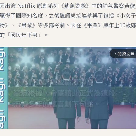
出演 Netflix 原創系列《魷魚遊戲》中的帥氣警察黃
贏得了國際知名度。之後魏嘏雋接連參與了包括《小女子
物》、《畢業》等多部夯劇。因在《畢業》與年上10歲
的「國民年下男」。
閱讀文章
arrow_forward_ios