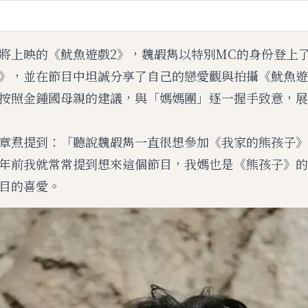
M
將上映的《魷魚遊戲2》，魏嘏雋以特別MC的身份登上了
u
t
》，並在節目中坦誠分享了自己的戀愛觀與拍攝《魷魚遊
e
按照金鍾國母親的建議，與「媽媽團」逐一握手致意，展
章焄提到：「聽說魏嘏雋一直很想參加《我家的熊孩子》
年前我就常常提到想來這個節目，我媽也是《熊孩子》的
目的喜愛。