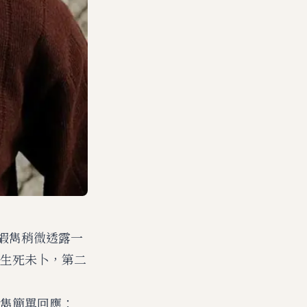
魏嘏雋稍微透露一
生死未卜，第二
雋簡單回應：