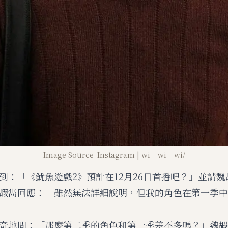
Image Source_Instagram | wi__wi__wi/
到：「《魷魚遊戲2》預計在12月26日首播吧？」並請
嘏雋回應：「雖然無法詳細說明，但我的角色在第一季中
奇地問：「那麼第二季的角色和第一季差不多嗎？」魏嘏