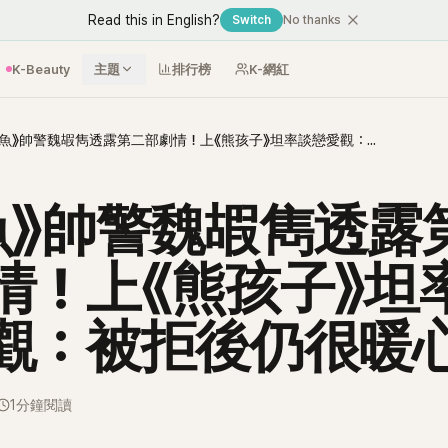
Read this in English?
Switch
No thanks
K-Beauty
主題
排行榜
K-網紅
《魷魚》帥警魏嘏雋透露第二部劇情！上《熊孩子》坦率談戀愛觀：被拒後仍很暖心
魚》帥警魏嘏雋透露
情！上《熊孩子》坦
觀：被拒後仍很暖
1分鐘閱讀