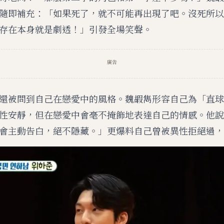
隨即補充：「如果死了，就不可能再出現了吧。沒死所以
存在本身就是劇透！」引發全場笑聲。
廣告
還被問到自己在戀愛中的風格。魏嘏雋形容自己為「直球
性安靜，但在戀愛中會毫不掩飾地表達自己的情感。他說
會主動告白，絕不隱藏。」更爆料自己曾被異性拒絕過，