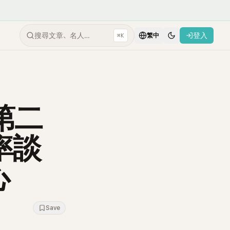
搜尋文章、名人…
登入
⌘K
繁中
第二
率談
心
Save