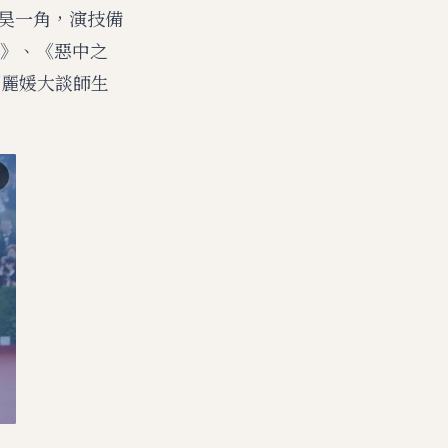
俊昊一角，演技備
》、《惡中之
鄭麗媛大談師生