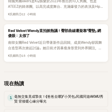
韓國男團xikers是KQ娛樂於2023年推出的10人男團，也是
ATEEZ的師弟團，以高完成度舞台、充滿爆發力的表演及Hip-
Hop風格聞名，出道後迅速累積大批海內外粉絲，近年也陸續
12 小時前
K氏鄉民
登上Lollapalooza等國際大型音樂節，展現新生代男團的舞台
實力。
K-POP
Red Velvet Wendy直拍掀熱議！臀部曲線遭疑靠「臀墊」 網
傻眼：太假了
南韓女團Red Velvet近日帶著新作品回歸，成員Wendy卻因舞
台造型再次掀起討論。她日前才因暴瘦身形受到外界關注，又
被質疑在舞台上使用臀墊，如今最新打歌舞台曝光後，再度因
15 小時前
K氏鄉民
身形比例引發熱議。
現在熱讀
毫無交集竟成摯友！《爸爸去哪》「小哭包」民國同遊AKMU秀
1
賢 背後暖心緣分曝光