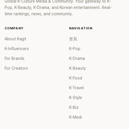
Global K-Culture Media & Community. Your gateway to K-
Pop, K-Beauty, K-Drama, and Korean entertainment. Real-
time rankings, news, and community.
COMPANY
NAVIGATION
About Kagit
首頁
K-Influencers
K-Pop
For Brands
K-Drama
For Creators
K-Beauty
K-Food
K-Travel
K-Style
K-Biz
K-Medi